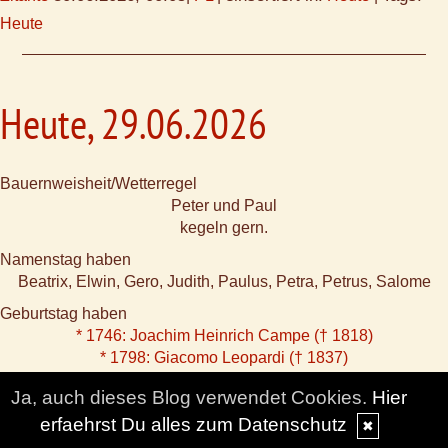
Heute
Heute, 29.06.2026
Bauernweisheit/Wetterregel
Peter und Paul
kegeln gern.
Namenstag haben
Beatrix, Elwin, Gero, Judith, Paulus, Petra, Petrus, Salome
Geburtstag haben
* 1746: Joachim Heinrich Campe († 1818)
* 1798: Giacomo Leopardi († 1837)
* 1798: Willibald Alexis († 1871)
Ja, auch dieses Blog verwendet Cookies.
Hier
* 1873: Leo Frobenius († 1938)
erfaehrst Du alles zum Datenschutz
* 1900: Antoine de Saint Exupéry († 1944)
✖