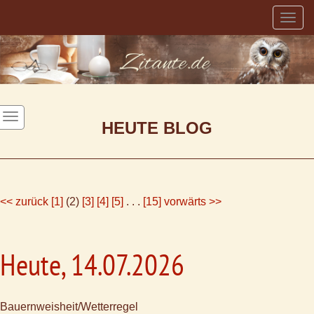
Togg
navig
HEUTE BLOG
<< zurück
[1]
(2)
[3]
[4]
[5]
. . .
[15]
vorwärts >>
Heute, 14.07.2026
Bauernweisheit/Wetterregel