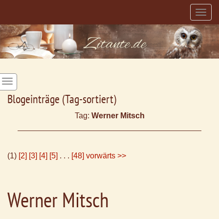
Togg
navig
Blogeinträge (Tag-sortiert)
Tag:
Werner Mitsch
(1)
[2]
[3]
[4]
[5]
. . .
[48]
vorwärts >>
Werner Mitsch