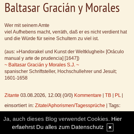
Baltasar Gracián y Morales
Wer mit seinem Amte
viel Aufhebens macht, verräth, daß er es nicht verdient hat
und die Würde für seine Schultern zu viel ist.
(aus: »Handorakel und Kunst der Weltklugheit« [Oráculo
manual y arte de prudencia] [1647])
~ Baltasar Gracián y Morales S.J. ~
spanischer Schriftsteller, Hochschullehrer und Jesuit;
1601-1658
03.08.2026, 12.00
(0/0)
Zitante
|
Kommentare
|
TB
|
PL
|
einsortiert in:
Tags:
Zitate/Aphorismen/Tagessprüche
|
Baltasar Gracián
Ja, auch dieses Blog verwendet Cookies.
Hier
erfaehrst Du alles zum Datenschutz
✖