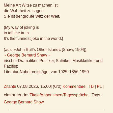
Meine Art Witze zu machen ist,
die Wahrheit zu sagen.
Sie ist der größte Witz der Welt.
{My way of joking is
to tell the truth.
It‘s the funniest joke in the world.}
(aus: »John Bull‘s Other Island« [Shaw, 1904])
~ George Bernard Shaw ~
irischer Dramatiker, Politiker, Satiriker, Musikkritiker und
Pazifist;
Literatur-Nobelpreisträger von 1925; 1856-1950
07.08.2026, 15.00
(0/0)
Zitante
|
Kommentare
|
TB
|
PL
|
einsortiert in:
Tags:
Zitate/Aphorismen/Tagessprüche
|
George Bernard Show