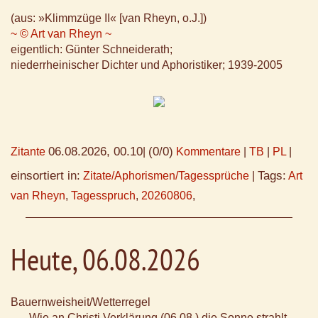
(aus: »Klimmzüge II« [van Rheyn, o.J.])
~ © Art van Rheyn ~
eigentlich: Günter Schneiderath;
niederrheinischer Dichter und Aphoristiker; 1939-2005
06.08.2026, 00.10
(0/0)
Zitante
|
Kommentare
|
TB
|
PL
|
einsortiert in:
Tags:
Zitate/Aphorismen/Tagessprüche
|
Art
van Rheyn
,
Tagesspruch
,
20260806
,
Heute, 06.08.2026
Bauernweisheit/Wetterregel
Wie an Christi Verklärung (06.08.) die Sonne strahlt,