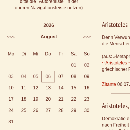
bitte die "Autorenliste" in der
oberen Navigationsleiste nutzen)
Aristoteles
2026
<<<
August
>>>
Denn Verwund
die Menschen
Mo
Di
Mi
Do
Fr
Sa
So
(aus: »Metap
~ Aristoteles 
01
02
griechischer 
03
04
05
06
07
08
09
Zitante
06.07
10
11
12
13
14
15
16
17
18
19
20
21
22
23
Aristoteles
24
25
26
27
28
29
30
Demokratie e
31
nach Freiheit 