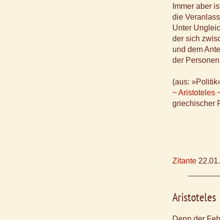
Immer aber is
die Veranlas
Unter Ungleic
der sich zwis
und dem Ante
der Personen 
(aus: »Politik
~ Aristoteles 
griechischer 
Zitante
22.01
Aristoteles
Denn der Fehl