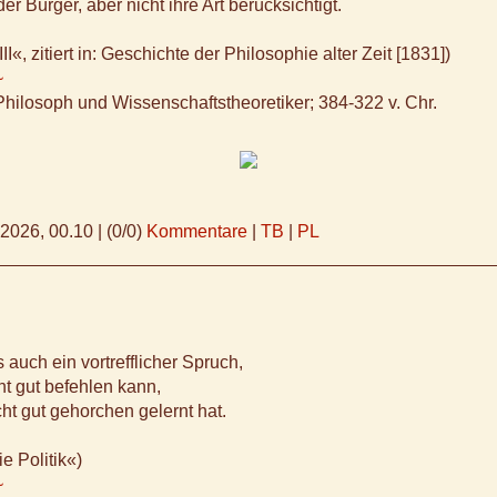
er Bürger, aber nicht ihre Art berücksichtigt.
III«, zitiert in: Geschichte der Philosophie alter Zeit [1831])
~
Philosoph und Wissenschaftstheoretiker; 384-322 v. Chr.
.2026, 00.10
|
(0/0)
Kommentare
|
TB
|
PL
 auch ein vortrefflicher Spruch,
t gut befehlen kann,
t gut gehorchen gelernt hat.
e Politik«)
~