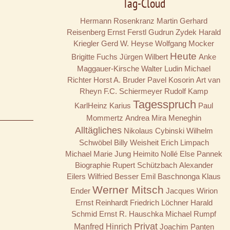
Tag-Cloud
Hermann Rosenkranz
Martin Gerhard
Reisenberg
Ernst Ferstl
Gudrun Zydek
Harald
Kriegler
Gerd W. Heyse
Wolfgang Mocker
Heute
Brigitte Fuchs
Jürgen Wilbert
Anke
Maggauer-Kirsche
Walter Ludin
Michael
Richter
Horst A. Bruder
Pavel Kosorin
Art van
Rheyn
F.C. Schiermeyer
Rudolf Kamp
Tagesspruch
KarlHeinz Karius
Paul
Mommertz
Andrea Mira Meneghin
Alltägliches
Nikolaus Cybinski
Wilhelm
Schwöbel
Billy
Weisheit
Erich Limpach
Michael Marie Jung
Heimito Nollé
Else Pannek
Biographie
Rupert Schützbach
Alexander
Eilers
Wilfried Besser
Emil Baschnonga
Klaus
Werner Mitsch
Ender
Jacques Wirion
Ernst Reinhardt
Friedrich Löchner
Harald
Schmid
Ernst R. Hauschka
Michael Rumpf
Privat
Manfred Hinrich
Joachim Panten