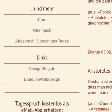
und die Zahl d
... und mehr
(aus: »Politik 
~ Aristoteles 
eCards
griechischer 
Über mich
Abospruch_Spruch des Tages
Zitante
03.02
Links
DesignBlog.de
Aristoteles
BlueLionWebdesign
Deshalb ist es
dass man nich
wenn man nich
Tagesspruch kostenlos als
(aus: »Über di
eMail-Abo erhalten:
~ Aristoteles 