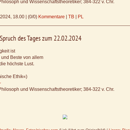
Philosoph und Wissenschaftstheoretiker; 384-322 v. Chr.
.2024, 18.00
|
(0/0)
Kommentare
|
TB
|
PL
, Spruch des Tages zum 22.02.2024
keit ist
 und Beste von allem
die höchste Lust.
ische Ethik«)
~
Philosoph und Wissenschaftstheoretiker; 384-322 v. Chr.