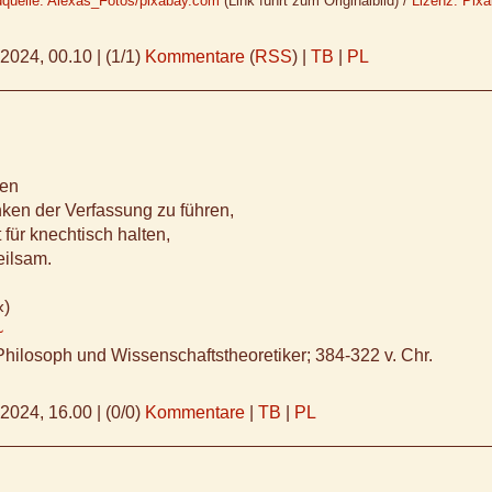
dquelle: Alexas_Fotos/pixabay.com
(Link führt zum Originalbild) /
Lizenz: Pix
.2024, 00.10
|
(1/1)
Kommentare
(
RSS
) |
TB
|
PL
ben
ken der Verfassung zu führen,
 für knechtisch halten,
eilsam.
«)
~
Philosoph und Wissenschaftstheoretiker; 384-322 v. Chr.
.2024, 16.00
|
(0/0)
Kommentare
|
TB
|
PL