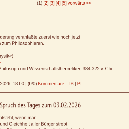
(1)
[2]
[3]
[4]
[5]
vorwärts >>
erung veranlaßte zuerst wie noch jetzt
 zum Philosophieren.
hysik«)
~
Philosoph und Wissenschaftstheoretiker; 384-322 v. Chr.
.2026, 18.00
|
(0/0)
Kommentare
|
TB
|
PL
, Spruch des Tages zum 03.02.2026
ntsteht, wenn man
und Gleichheit aller Bürger strebt