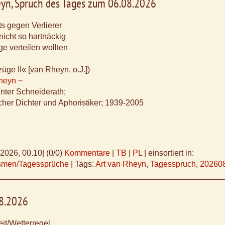
eyn, Spruch des Tages zum 06.08.2026
ts gegen Verlierer
nicht so hartnäckig
ge verteilen wollten
üge II« [van Rheyn, o.J.])
Rheyn ~
ünter Schneiderath;
cher Dichter und Aphoristiker; 1939-2005
.2026, 00.10
|
(0/0)
Kommentare
|
TB
|
PL
|
einsortiert in:
ismen/Tagessprüche
|
Tags:
Art van Rheyn
,
Tagesspruch
,
20260
08.2026
it/Wetterregel