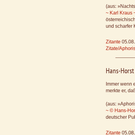
(aus: »Nachts
~ Karl Kraus 
österreichisch
und scharfer 
Zitante
05.08
Zitate/Aphor
Hans-Horst
Immer wenn er
merkte er, daß
(aus: »Aphori
~ © Hans-Hor
deutscher Pub
Zitante
05.08