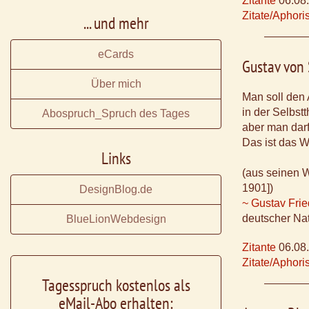
Zitante
06.08
Zitate/Aphor
... und mehr
eCards
Gustav von
Über mich
Man soll den
in der Selbstt
Abospruch_Spruch des Tages
aber man darf
Das ist das W
Links
(aus seinen W
1901])
DesignBlog.de
~ Gustav Frie
deutscher Na
BlueLionWebdesign
Zitante
06.08
Zitate/Aphor
Tagesspruch kostenlos als
eMail-Abo erhalten: