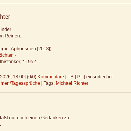
hter
inder
 im Reinen.
rg« - Aphorismen [2013])
ichter ~
historiker; * 1952
.2026, 18.00
|
(0/0)
Kommentare
|
TB
|
PL
|
einsortiert in:
ismen/Tagessprüche
|
Tags:
Michael Richter
 läßt nur noch einen Gedanken zu:
.