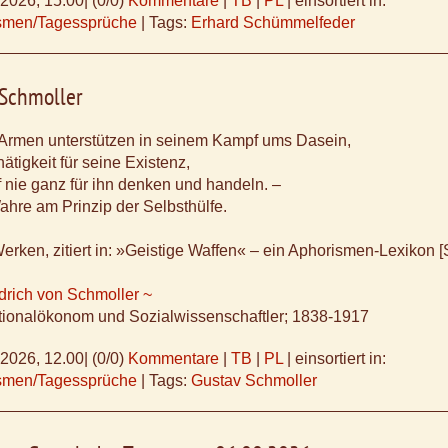
.2026, 15.00
|
(0/0)
Kommentare
|
TB
|
PL
|
einsortiert in:
ismen/Tagessprüche
|
Tags:
Erhard Schümmelfeder
 Schmoller
 Armen unterstützen in seinem Kampf ums Dasein,
hätigkeit für seine Existenz,
 nie ganz für ihn denken und handeln. –
ahre am Prinzip der Selbsthülfe.
erken, zitiert in: »Geistige Waffen« – ein Aphorismen-Lexikon [
drich von Schmoller ~
tionalökonom und Sozialwissenschaftler; 1838-1917
.2026, 12.00
|
(0/0)
Kommentare
|
TB
|
PL
|
einsortiert in:
ismen/Tagessprüche
|
Tags:
Gustav Schmoller