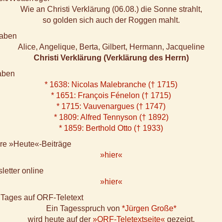
Wie an Christi Verklärung (06.08.) die Sonne strahlt,
so golden sich auch der Roggen mahlt.
aben
Alice, Angelique, Berta, Gilbert, Hermann, Jacqueline
Christi Verklärung (Verklärung des Herrn)
aben
* 1638: Nicolas Malebranche († 1715)
* 1651: François Fénelon († 1715)
* 1715: Vauvenargues († 1747)
* 1809: Alfred Tennyson († 1892)
* 1859: Berthold Otto († 1933)
ere »Heute«-Beiträge
»hier«
letter online
»hier«
 Tages auf ORF-Teletext
Ein Tagesspruch von
*Jürgen Große*
wird heute auf der
»ORF-Teletextseite«
gezeigt.