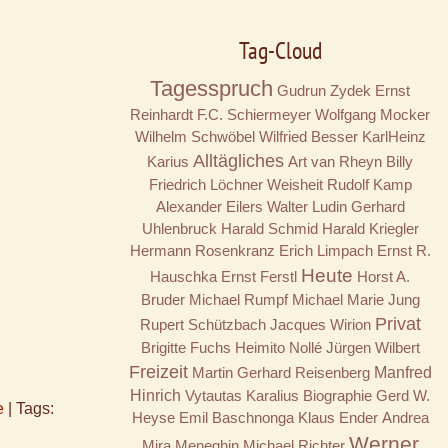
Tag-Cloud
Tagesspruch
Gudrun Zydek
Ernst
Reinhardt
F.C. Schiermeyer
Wolfgang Mocker
Wilhelm Schwöbel
Wilfried Besser
KarlHeinz
Alltägliches
Karius
Art van Rheyn
Billy
Friedrich Löchner
Weisheit
Rudolf Kamp
Alexander Eilers
Walter Ludin
Gerhard
Uhlenbruck
Harald Schmid
Harald Kriegler
Hermann Rosenkranz
Erich Limpach
Ernst R.
Heute
Hauschka
Ernst Ferstl
Horst A.
Bruder
Michael Rumpf
Michael Marie Jung
Privat
Rupert Schützbach
Jacques Wirion
Brigitte Fuchs
Heimito Nollé
Jürgen Wilbert
Freizeit
Martin Gerhard Reisenberg
Manfred
Hinrich
Vytautas Karalius
Biographie
Gerd W.
e
|
Tags:
Heyse
Emil Baschnonga
Klaus Ender
Andrea
Werner
Mira Meneghin
Michael Richter