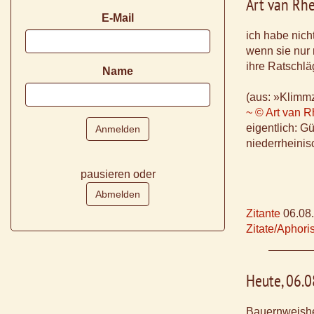
Art van Rh
E-Mail
ich habe nich
wenn sie nur 
ihre Ratschlä
Name
(aus: »Klimmz
~ © Art van 
eigentlich: G
niederrheinis
pausieren oder
Zitante
06.08
Zitate/Aphor
Heute, 06.
Bauernweishe