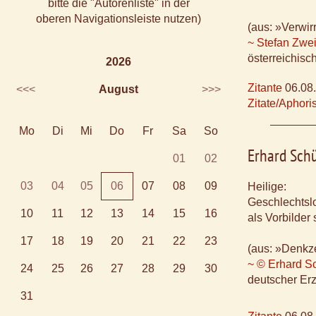
bitte die "Autorenliste" in der
oberen Navigationsleiste nutzen)
(aus: »Verwir
~ Stefan Zwe
österreichisch
2026
Zitante
06.08
<<<
August
>>>
Zitate/Aphor
Mo
Di
Mi
Do
Fr
Sa
So
Erhard Sch
01
02
03
04
05
06
07
08
09
Heilige:
Geschlechtslo
10
11
12
13
14
15
16
als Vorbilder
17
18
19
20
21
22
23
(aus: »Denkze
~ © Erhard S
24
25
26
27
28
29
30
deutscher Erzi
31