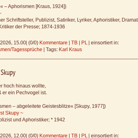
« – Aphorismen [Kraus, 1924])
~
er Schriftsteller, Publizist, Satiriker, Lyriker, Aphoristiker, Dramat
Kritiker der Presse; 1874-1936
.2026, 15.00
|
(0/0)
Kommentare
|
TB
|
PL
|
einsortiert in:
ismen/Tagessprüche
|
Tags:
Karl Kraus
 Skupy
 hoch hinaus wollte,
 er ein Pechvogel ist.
smen – abgeleitete Geistesblitze« [Skupy, 1977])
st Skupy ~
lizist und Aphoristiker; * 1942
.2026, 12.00
|
(0/0)
Kommentare
|
TB
|
PL
|
einsortiert in: