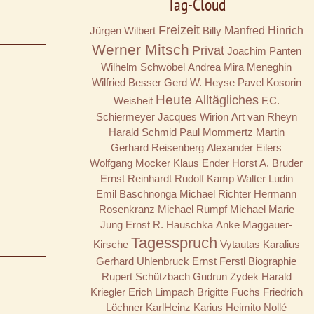
Tag-Cloud
Freizeit
Jürgen Wilbert
Billy
Manfred Hinrich
Werner Mitsch
Privat
Joachim Panten
Wilhelm Schwöbel
Andrea Mira Meneghin
Wilfried Besser
Gerd W. Heyse
Pavel Kosorin
Heute
Alltägliches
Weisheit
F.C.
Schiermeyer
Jacques Wirion
Art van Rheyn
Harald Schmid
Paul Mommertz
Martin
Gerhard Reisenberg
Alexander Eilers
Wolfgang Mocker
Klaus Ender
Horst A. Bruder
Ernst Reinhardt
Rudolf Kamp
Walter Ludin
Emil Baschnonga
Michael Richter
Hermann
Rosenkranz
Michael Rumpf
Michael Marie
Jung
Ernst R. Hauschka
Anke Maggauer-
Tagesspruch
Kirsche
Vytautas Karalius
Gerhard Uhlenbruck
Ernst Ferstl
Biographie
Rupert Schützbach
Gudrun Zydek
Harald
Kriegler
Erich Limpach
Brigitte Fuchs
Friedrich
Löchner
KarlHeinz Karius
Heimito Nollé