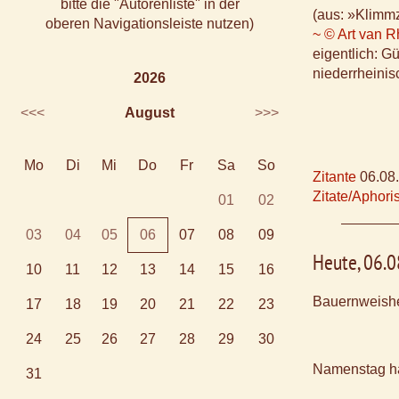
bitte die "Autorenliste" in der
(aus: »Klimmz
oberen Navigationsleiste nutzen)
~ © Art van 
eigentlich: G
niederrheinis
2026
<<<
August
>>>
Mo
Di
Mi
Do
Fr
Sa
So
Zitante
06.08
Zitate/Aphor
01
02
03
04
05
06
07
08
09
Heute, 06.
10
11
12
13
14
15
16
Bauernweishe
17
18
19
20
21
22
23
24
25
26
27
28
29
30
Namenstag h
31