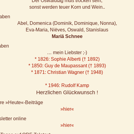
Der Oswaldtag muß trocken sein,
sonst werden teuer Korn und Wein..
aben
Abel, Domenica (Dominik, Dominique, Nonna),
Eva-Maria, Niëves, Oswald, Stanislaus
Mariä Schnee
aben
… mein Liebster ;-)
* 1826: Sophie Alberti († 1892)
* 1850: Guy de Maupassant († 1893)
* 1871: Christian Wagner († 1948)
* 1946: Rudolf Kamp
Herzlichen Glückwunsch !
ere »Heute«-Beiträge
»hier«
letter online
»hier«