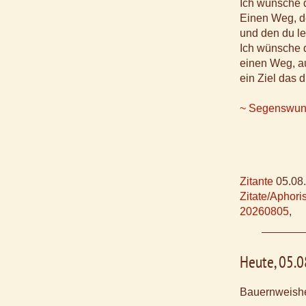
Ich wünsche d
Einen Weg, de
und den du le
Ich wünsche d
einen Weg, au
ein Ziel das di
~ Segenswuns
Zitante
05.08
Zitate/Aphor
20260805
,
Heute, 05.
Bauernweishe