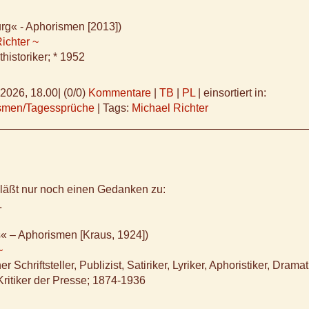
rg« - Aphorismen [2013])
ichter ~
historiker; * 1952
.2026, 18.00
|
(0/0)
Kommentare
|
TB
|
PL
|
einsortiert in:
ismen/Tagessprüche
|
Tags:
Michael Richter
 läßt nur noch einen Gedanken zu:
.
« – Aphorismen [Kraus, 1924])
~
er Schriftsteller, Publizist, Satiriker, Lyriker, Aphoristiker, Dramat
Kritiker der Presse; 1874-1936