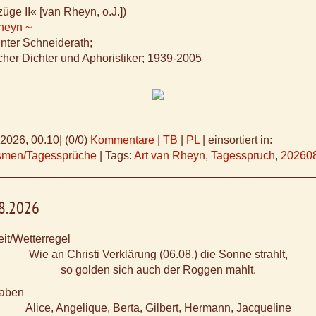
üge II« [van Rheyn, o.J.])
Rheyn ~
ünter Schneiderath;
cher Dichter und Aphoristiker; 1939-2005
.2026, 00.10
|
(0/0)
Kommentare
|
TB
|
PL
|
einsortiert in:
ismen/Tagessprüche
|
Tags:
Art van Rheyn
,
Tagesspruch
,
20260
08.2026
it/Wetterregel
Wie an Christi Verklärung (06.08.) die Sonne strahlt,
so golden sich auch der Roggen mahlt.
aben
Alice, Angelique, Berta, Gilbert, Hermann, Jacqueline