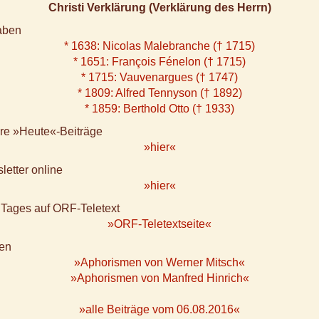
Christi Verklärung (Verklärung des Herrn)
aben
* 1638: Nicolas Malebranche († 1715)
* 1651: François Fénelon († 1715)
* 1715: Vauvenargues († 1747)
* 1809: Alfred Tennyson († 1892)
* 1859: Berthold Otto († 1933)
ere »Heute«-Beiträge
»hier«
letter online
»hier«
 Tages auf ORF-Teletext
»ORF-Teletextseite«
en
»Aphorismen von Werner Mitsch«
»Aphorismen von Manfred Hinrich«
»alle Beiträge vom 06.08.2016«