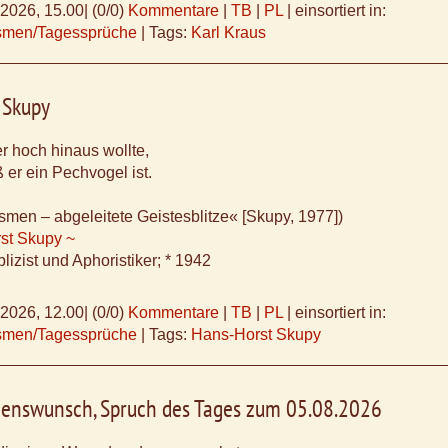
.2026, 15.00
|
(0/0)
Kommentare
|
TB
|
PL
|
einsortiert in:
ismen/Tagessprüche
|
Tags:
Karl Kraus
 Skupy
 hoch hinaus wollte,
 er ein Pechvogel ist.
smen – abgeleitete Geistesblitze« [Skupy, 1977])
st Skupy ~
lizist und Aphoristiker; * 1942
.2026, 12.00
|
(0/0)
Kommentare
|
TB
|
PL
|
einsortiert in:
ismen/Tagessprüche
|
Tags:
Hans-Horst Skupy
egenswunsch, Spruch des Tages zum 05.08.2026