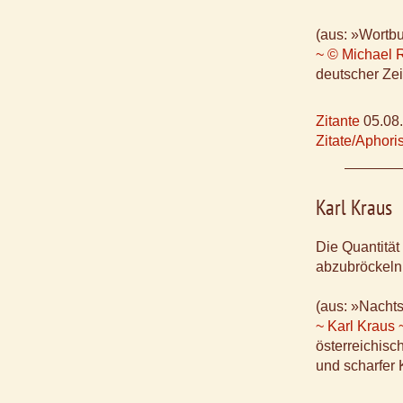
(aus: »Wortbu
~ © Michael R
deutscher Zeit
Zitante
05.08
Zitate/Aphor
Karl Kraus
Die Quantität
abzubröckeln
(aus: »Nachts
~ Karl Kraus 
österreichisch
und scharfer 