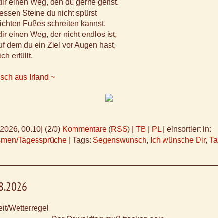
ir einen Weg, den du gerne gehst.
ssen Steine du nicht spürst
ichten Fußes schreiten kannst.
ir einen Weg, der nicht endlos ist,
f dem du ein Ziel vor Augen hast,
ch erfüllt.
ch aus Irland ~
.2026, 00.10
|
(2/0)
Kommentare
(
RSS
) |
TB
|
PL
|
einsortiert in:
ismen/Tagessprüche
|
Tags:
Segenswunsch
,
Ich wünsche Dir
,
Ta
08.2026
it/Wetterregel