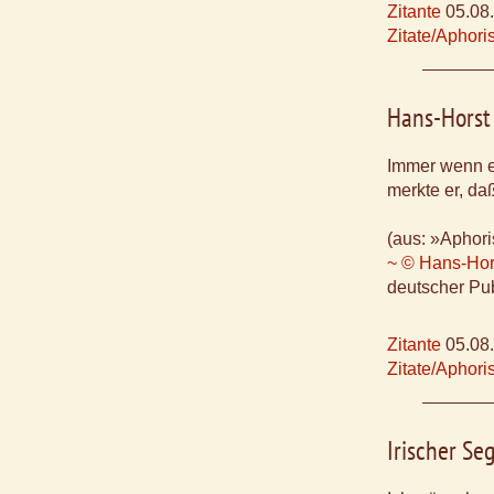
Zitante
05.08
Zitate/Aphor
Hans-Horst
Immer wenn er
merkte er, daß
(aus: »Aphori
~ © Hans-Hor
deutscher Pub
Zitante
05.08
Zitate/Aphor
Irischer S