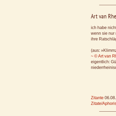
Art van Rh
ich habe nich
wenn sie nur 
ihre Ratschlä
(aus: »Klimmz
~ © Art van 
eigentlich: G
niederrheinis
Zitante
06.08
Zitate/Aphor