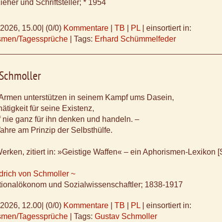
eher und Schriftsteller; * 1954
.2026, 15.00
|
(0/0)
Kommentare
|
TB
|
PL
|
einsortiert in:
ismen/Tagessprüche
|
Tags:
Erhard Schümmelfeder
 Schmoller
 Armen unterstützen in seinem Kampf ums Dasein,
hätigkeit für seine Existenz,
 nie ganz für ihn denken und handeln. –
ahre am Prinzip der Selbsthülfe.
erken, zitiert in: »Geistige Waffen« – ein Aphorismen-Lexikon [
drich von Schmoller ~
tionalökonom und Sozialwissenschaftler; 1838-1917
.2026, 12.00
|
(0/0)
Kommentare
|
TB
|
PL
|
einsortiert in:
ismen/Tagessprüche
|
Tags:
Gustav Schmoller