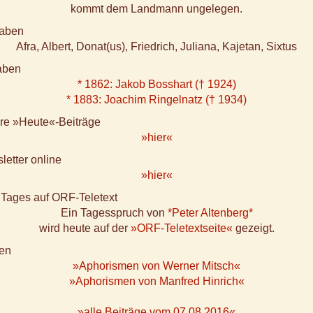
kommt dem Landmann ungelegen.
aben
Afra, Albert, Donat(us), Friedrich, Juliana, Kajetan, Sixtus
aben
* 1862: Jakob Bosshart († 1924)
* 1883: Joachim Ringelnatz († 1934)
ere »Heute«-Beiträge
»hier«
letter online
»hier«
 Tages auf ORF-Teletext
Ein Tagesspruch von
*Peter Altenberg*
wird heute auf der
»ORF-Teletextseite«
gezeigt.
en
»Aphorismen von Werner Mitsch«
»Aphorismen von Manfred Hinrich«
»alle Beiträge vom 07.08.2016«