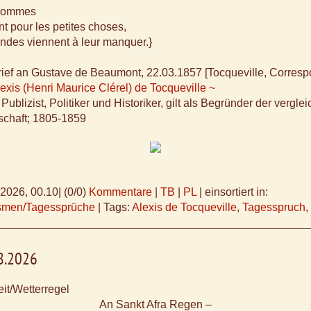
 hommes
t pour les petites choses,
ndes viennent à leur manquer.}
rief an Gustave de Beaumont, 22.03.1857 [Tocqueville, Corres
lexis (Henri Maurice Clérel) de Tocqueville ~
Publizist, Politiker und Historiker, gilt als Begründer der vergl
schaft; 1805-1859
.2026, 00.10
|
(0/0)
Kommentare
|
TB
|
PL
|
einsortiert in:
ismen/Tagessprüche
|
Tags:
Alexis de Tocqueville
,
Tagesspruch
,
08.2026
it/Wetterregel
An Sankt Afra Regen –