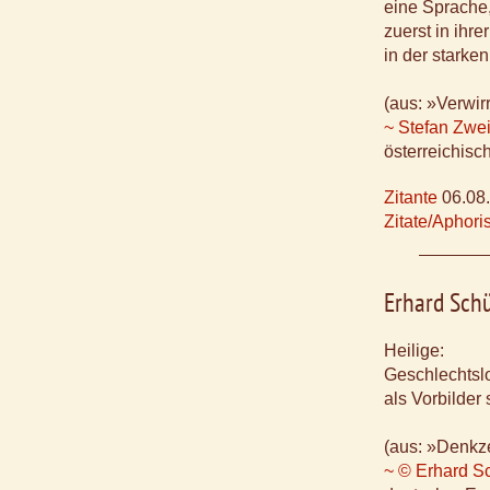
eine Sprache,
zuerst in ihr
in der starke
(aus: »Verwir
~ Stefan Zwe
österreichisch
Zitante
06.08
Zitate/Aphor
Erhard Sch
Heilige:
Geschlechtslo
als Vorbilder
(aus: »Denkze
~ © Erhard S