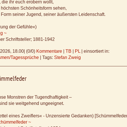
 die ihr euch erobern wollt,
er höchsten Schönheitsform sehen,
n Form seiner Jugend, seiner äußersten Leidenschaft.
rung der Gefühle«)
ig ~
er Schriftsteller; 1881-1942
.2026, 18.00
|
(0/0)
Kommentare
|
TB
|
PL
|
einsortiert in:
ismen/Tagessprüche
|
Tags:
Stefan Zweig
ümmelfeder
se Monstren der Tugendhaftigkeit –
 sind sie weitgehend ungeeignet.
ttel eines Zweiflers« - Unzensierte Gedanken) [Schümmelfeder
chümmelfeder ~