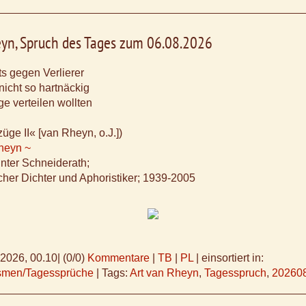
eyn, Spruch des Tages zum 06.08.2026
ts gegen Verlierer
nicht so hartnäckig
ge verteilen wollten
üge II« [van Rheyn, o.J.])
Rheyn ~
ünter Schneiderath;
cher Dichter und Aphoristiker; 1939-2005
.2026, 00.10
|
(0/0)
Kommentare
|
TB
|
PL
|
einsortiert in:
ismen/Tagessprüche
|
Tags:
Art van Rheyn
,
Tagesspruch
,
20260