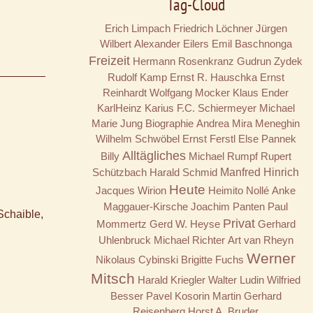
Tag-Cloud
Erich Limpach
Friedrich Löchner
Jürgen
Wilbert
Alexander Eilers
Emil Baschnonga
Freizeit
Hermann Rosenkranz
Gudrun Zydek
Rudolf Kamp
Ernst R. Hauschka
Ernst
Reinhardt
Wolfgang Mocker
Klaus Ender
KarlHeinz Karius
F.C. Schiermeyer
Michael
Marie Jung
Biographie
Andrea Mira Meneghin
Wilhelm Schwöbel
Ernst Ferstl
Else Pannek
Alltägliches
Billy
Michael Rumpf
Rupert
Schützbach
Harald Schmid
Manfred Hinrich
Heute
Jacques Wirion
Heimito Nollé
Anke
Maggauer-Kirsche
Joachim Panten
Paul
Schaible,
Privat
Mommertz
Gerd W. Heyse
Gerhard
Uhlenbruck
Michael Richter
Art van Rheyn
Werner
Nikolaus Cybinski
Brigitte Fuchs
Mitsch
Harald Kriegler
Walter Ludin
Wilfried
Besser
Pavel Kosorin
Martin Gerhard
Reisenberg
Horst A. Bruder