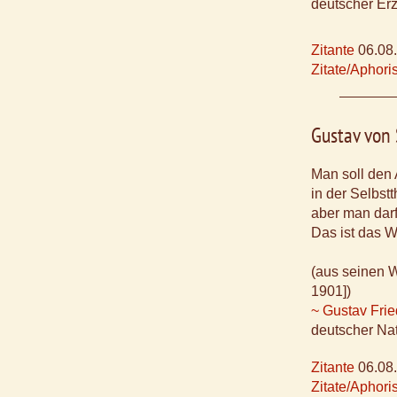
deutscher Erzi
Zitante
06.08
Zitate/Aphor
Gustav von
Man soll den
in der Selbstt
aber man darf
Das ist das W
(aus seinen W
1901])
~ Gustav Frie
deutscher Na
Zitante
06.08
Zitate/Aphor