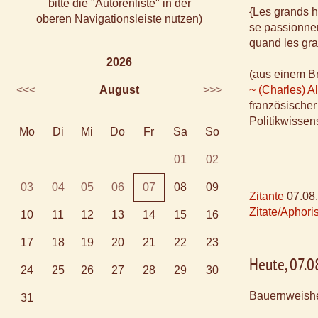
bitte die "Autorenliste" in der
{Les grands
oberen Navigationsleiste nutzen)
se passionnen
quand les gra
2026
(aus einem B
<<<
August
>>>
~ (Charles) A
französischer 
Politikwissen
Mo
Di
Mi
Do
Fr
Sa
So
01
02
03
04
05
06
07
08
09
Zitante
07.08
Zitate/Aphor
10
11
12
13
14
15
16
17
18
19
20
21
22
23
Heute, 07.
24
25
26
27
28
29
30
Bauernweishe
31