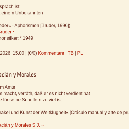
präch ist
it einem Unbekannten
eder« - Aphorismen [Bruder, 1996])
Bruder ~
oristiker; * 1949
.2026, 15.00
|
(0/0)
Kommentare
|
TB
|
PL
acián y Morales
em Amte
s macht, verräth, daß er es nicht verdient hat
für seine Schultern zu viel ist.
akel und Kunst der Weltklugheit« [Oráculo manual y arte de pr
acián y Morales S.J. ~