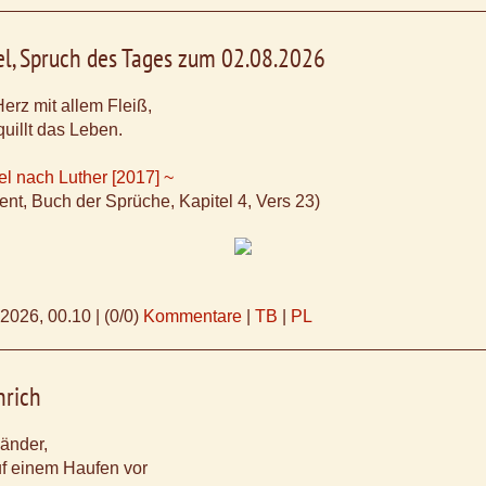
el, Spruch des Tages zum 02.08.2026
erz mit allem Fleiß,
uillt das Leben.
el nach Luther [2017] ~
ent, Buch der Sprüche, Kapitel 4, Vers 23)
.2026, 00.10
|
(0/0)
Kommentare
|
TB
|
PL
nrich
Länder,
auf einem Haufen vor