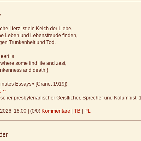
e
he Herz ist ein Kelch der Liebe,
e Leben und Lebensfreude finden,
gen Trunkenheit und Tod.
eart is
 where some find life and zest,
nkenness and death.}
inutes Essays« [Crane, 1919])
e ~
cher presbyterianischer Geistlicher, Sprecher und Kolumnist;
.2026, 18.00
|
(0/0)
Kommentare
|
TB
|
PL
uder