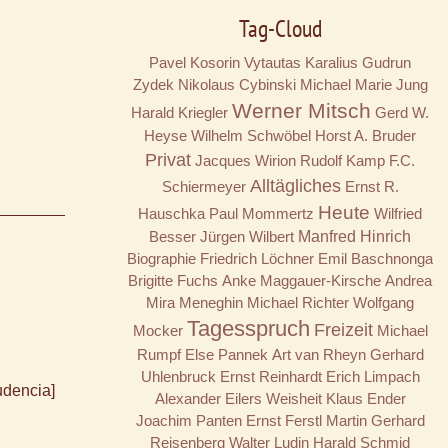
Tag-Cloud
Pavel Kosorin
Vytautas Karalius
Gudrun
Zydek
Nikolaus Cybinski
Michael Marie Jung
Werner Mitsch
Harald Kriegler
Gerd W.
Heyse
Wilhelm Schwöbel
Horst A. Bruder
Privat
Jacques Wirion
Rudolf Kamp
F.C.
Alltägliches
Schiermeyer
Ernst R.
Heute
Hauschka
Paul Mommertz
Wilfried
Besser
Jürgen Wilbert
Manfred Hinrich
Biographie
Friedrich Löchner
Emil Baschnonga
Brigitte Fuchs
Anke Maggauer-Kirsche
Andrea
Mira Meneghin
Michael Richter
Wolfgang
Tagesspruch
Freizeit
Mocker
Michael
Rumpf
Else Pannek
Art van Rheyn
Gerhard
Uhlenbruck
Ernst Reinhardt
Erich Limpach
udencia]
Alexander Eilers
Weisheit
Klaus Ender
Joachim Panten
Ernst Ferstl
Martin Gerhard
Reisenberg
Walter Ludin
Harald Schmid