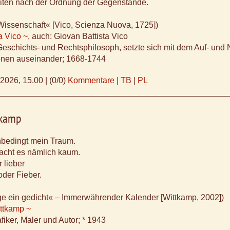
eiten nach der Ordnung der Gegenstände.
Wissenschaft« [Vico, Scienza Nuova, 1725])
a Vico ~
, auch: Giovan Battista Vico
 Geschichts- und Rechtsphilosoph, setzte sich mit dem Auf- und
ionen auseinander; 1668-1744
.2026, 15.00
|
(0/0)
Kommentare
|
TB
|
PL
tkamp
unbedingt mein Traum.
cht es nämlich kaum.
r lieber
oder Fieber.
age ein gedicht« – Immerwährender Kalender [Wittkamp, 2002])
ittkamp ~
fiker, Maler und Autor; * 1943