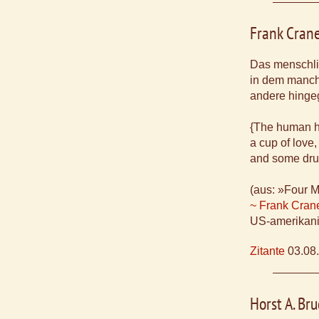
Frank Cran
Das menschlic
in dem manch
andere hinge
{The human h
a cup of love,
and some dru
(aus: »Four M
~ Frank Cran
US-amerikanis
Zitante
03.08
Horst A. Br