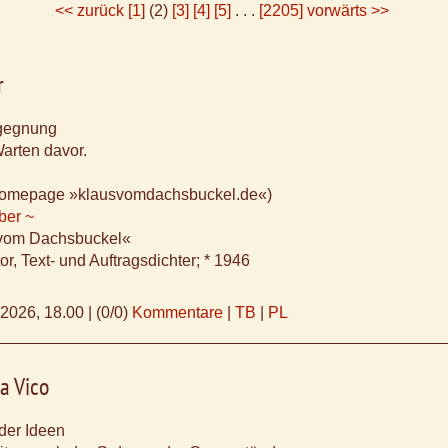
<< zurück
[1]
(2)
[3]
[4]
[5]
. . .
[2205]
vorwärts >>
r
egegnung
arten davor.
Homepage »klausvomdachsbuckel.de«)
ber ~
 vom Dachsbuckel«
or, Text- und Auftragsdichter; * 1946
.2026, 18.00
|
(0/0)
Kommentare
|
TB
|
PL
a Vico
der Ideen