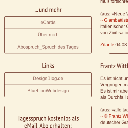
muß fortschr
... und mehr
(aus: »Neue 
~ Giambattist
eCards
italienischer
von Zivilisat
Über mich
Zitante
04.08
Abospruch_Spruch des Tages
Links
Frantz Wit
DesignBlog.de
Es ist nicht 
Vergnügen ma
BlueLionWebdesign
Es ist mir abe
als Durchfall 
(aus: »alle t
Tagesspruch kostenlos als
~ © Frantz W
deutscher Gra
eMail-Abo erhalten: