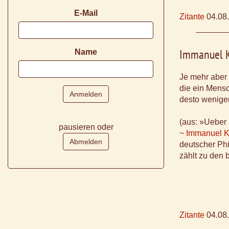
E-Mail
Zitante
04.08
Immanuel K
Name
Je mehr aber
die ein Mensc
desto weniger
(aus: »Ueber 
pausieren oder
~ Immanuel K
deutscher Phi
zählt zu den
Zitante
04.08