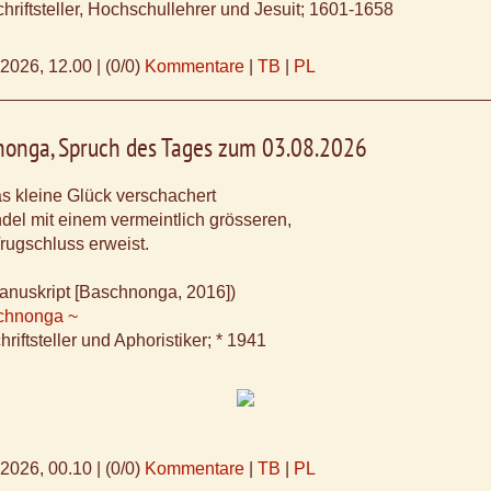
hriftsteller, Hochschullehrer und Jesuit; 1601-1658
.2026, 12.00
|
(0/0)
Kommentare
|
TB
|
PL
nonga, Spruch des Tages zum 03.08.2026
as kleine Glück verschachert
el mit einem vermeintlich grösseren,
Trugschluss erweist.
anuskript [Baschnonga, 2016])
chnonga ~
riftsteller und Aphoristiker; * 1941
.2026, 00.10
|
(0/0)
Kommentare
|
TB
|
PL