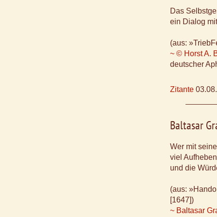
Das Selbstges
ein Dialog m
(aus: »TriebF
~ © Horst A. 
deutscher Aph
Zitante
03.08
Baltasar Gr
Wer mit sein
viel Aufheben
und die Würde 
(aus: »Handor
[1647])
~ Baltasar Gr