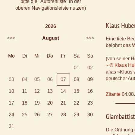
bitte die "Autorenliste" in der
oberen Navigationsleiste nutzen)
Klaus Hube
2026
<<<
August
>>>
Eine tiefe B
belohnt das W
Mo
Di
Mi
Do
Fr
Sa
So
(von seiner 
~ © Klaus Hu
01
02
alias »Klaus
deutscher Aut
03
04
05
06
07
08
09
10
11
12
13
14
15
16
Zitante
04.08
17
18
19
20
21
22
23
Giambattist
24
25
26
27
28
29
30
31
Die Ordnung 