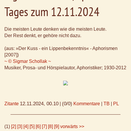
Tages zum 12.11.2024
Die meisten Leute denken wie die meisten Leute.
Der Rest denkt, er gehöre nicht dazu.
(aus: »Der Kuss - ein Lippenbekenntnis« - Aphorismen
[2007])
~ © Sigmar Schollak ~
Musiker, Prosa- und Hörspielautor, Aphoristiker; 1930-2012
12.11.2024, 00.10
(0/0)
Zitante
|
Kommentare
|
TB
|
PL
(1)
[2]
[3]
[4]
[5]
[6]
[7]
[8]
[9]
vorwärts >>