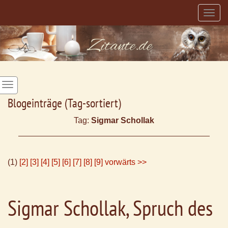
Togg
navig
Blogeinträge (Tag-sortiert)
Tag:
Sigmar Schollak
(1)
[2]
[3]
[4]
[5]
[6]
[7]
[8]
[9]
vorwärts >>
Sigmar Schollak, Spruch des