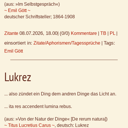
(aus: »Im Selbstgespräch«)
~ Emil Gött ~
deutscher Schriftsteller; 1864-1908
08.07.2026, 18.00
(0/0)
Zitante
|
Kommentare
|
TB
|
PL
|
einsortiert in:
Tags:
Zitate/Aphorismen/Tagessprüche
|
Emil Gött
Lukrez
... also zündet ein Ding dem andren Dinge das Licht an.
... ita res accendent lumina rebus.
(aus: »Von der Natur der Dinge« [De rerum natura])
~ Titus Lucretius Carus ~
, deutsch: Lukrez