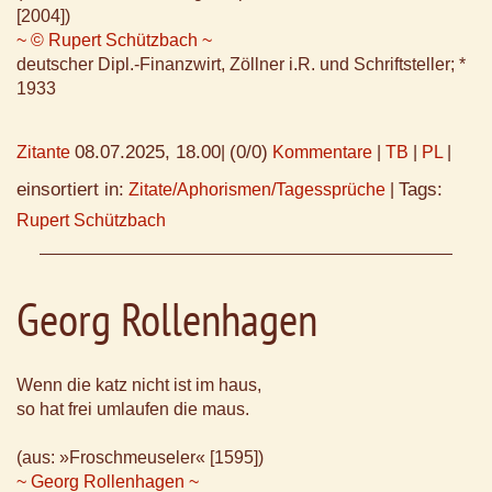
[2004])
~ © Rupert Schützbach ~
deutscher Dipl.-Finanzwirt, Zöllner i.R. und Schriftsteller; *
1933
08.07.2025, 18.00
(0/0)
Zitante
|
Kommentare
|
TB
|
PL
|
einsortiert in:
Tags:
Zitate/Aphorismen/Tagessprüche
|
Rupert Schützbach
Georg Rollenhagen
Wenn die katz nicht ist im haus,
so hat frei umlaufen die maus.
(aus: »Froschmeuseler« [1595])
~ Georg Rollenhagen ~