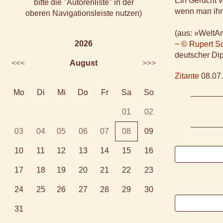
Ein Gerücht v
bitte die "Autorenliste" in der
wenn man ihm
oberen Navigationsleiste nutzen)
(aus: »WeltA
2026
~ © Rupert S
deutscher Dipl
<<<
August
>>>
Zitante
08.07.
Mo
Di
Mi
Do
Fr
Sa
So
01
02
03
04
05
06
07
08
09
10
11
12
13
14
15
16
17
18
19
20
21
22
23
24
25
26
27
28
29
30
31