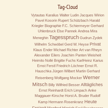
Tag-Cloud
Vytautas Karalius
Walter Ludin
Jacques Wirion
Pavel Kosorin
Rupert Schützbach
Harald
Kriegler
Biographie
F.C. Schiermeyer
Gerhard
Uhlenbruck
Else Pannek
Andrea Mira
Tagesspruch
Meneghin
Gudrun Zydek
Privat
Wilhelm Schwöbel
Gerd W. Heyse
Klaus Ender
Michael Richter
Art van Rheyn
Alexander Eilers
Joachim Panten
Weisheit
Heimito Nollé
Brigitte Fuchs
KarlHeinz Karius
Ernst Ferstl
Friedrich Löchner
Ernst R.
Hauschka
Jürgen Wilbert
Martin Gerhard
Werner
Reisenberg
Wolfgang Mocker
Mitsch
Alltägliches
Billy
Wilfried Besser
Ernst Reinhardt
Erich Limpach
Anke
Maggauer-Kirsche
Horst A. Bruder
Rudolf
Heute
Kamp
Hermann Rosenkranz
Freizeit