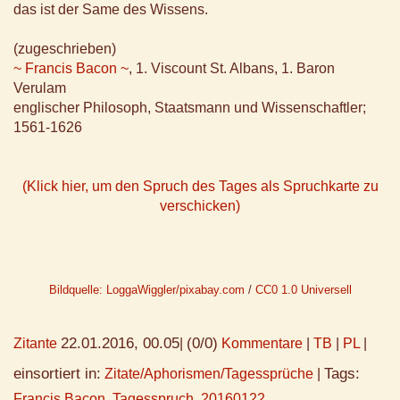
das ist der Same des Wissens.
(zugeschrieben)
~ Francis Bacon ~
, 1. Viscount St. Albans, 1. Baron
Verulam
englischer Philosoph, Staatsmann und Wissenschaftler;
1561-1626
(Klick hier, um den Spruch des Tages als Spruchkarte zu
verschicken)
Bildquelle: LoggaWiggler/pixabay.com
/
CC0 1.0 Universell
22.01.2016, 00.05
(0/0)
Zitante
|
Kommentare
|
TB
|
PL
|
einsortiert in:
Tags:
Zitate/Aphorismen/Tagessprüche
|
Francis Bacon
,
Tagesspruch
,
20160122
,