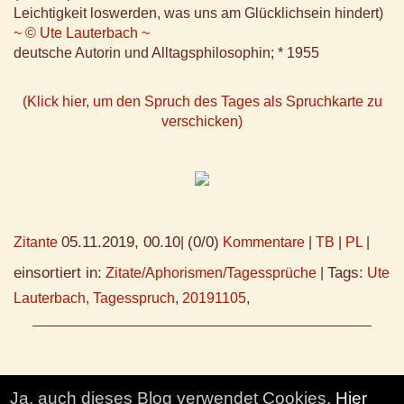
Leichtigkeit loswerden, was uns am Glücklichsein hindert)
~ © Ute Lauterbach ~
deutsche Autorin und Alltagsphilosophin; * 1955
(Klick hier, um den Spruch des Tages als Spruchkarte zu
verschicken)
05.11.2019, 00.10
(0/0)
Zitante
|
Kommentare
|
TB
|
PL
|
einsortiert in:
Tags:
Zitate/Aphorismen/Tagessprüche
|
Ute
Lauterbach
,
Tagesspruch
,
20191105
,
Ja, auch dieses Blog verwendet Cookies.
Hier