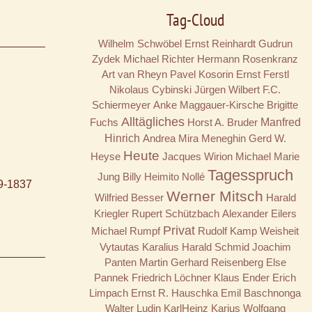
Tag-Cloud
Wilhelm Schwöbel
Ernst Reinhardt
Gudrun
Zydek
Michael Richter
Hermann Rosenkranz
Art van Rheyn
Pavel Kosorin
Ernst Ferstl
Nikolaus Cybinski
Jürgen Wilbert
F.C.
Schiermeyer
Anke Maggauer-Kirsche
Brigitte
Alltägliches
Fuchs
Horst A. Bruder
Manfred
Hinrich
Andrea Mira Meneghin
Gerd W.
Heute
Heyse
Jacques Wirion
Michael Marie
Tagesspruch
Jung
Billy
Heimito Nollé
99-1837
Werner Mitsch
Wilfried Besser
Harald
Kriegler
Rupert Schützbach
Alexander Eilers
Privat
Michael Rumpf
Rudolf Kamp
Weisheit
Vytautas Karalius
Harald Schmid
Joachim
Panten
Martin Gerhard Reisenberg
Else
Pannek
Friedrich Löchner
Klaus Ender
Erich
Limpach
Ernst R. Hauschka
Emil Baschnonga
Walter Ludin
KarlHeinz Karius
Wolfgang