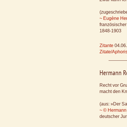
(zugeschrieb
~ Eugène Hen
französischer
1848-1903
Zitante
04.06
Zitate/Aphor
Hermann R
Recht vor Gn
macht den Kna
(aus: »Der S
~ © Hermann
deutscher Jur