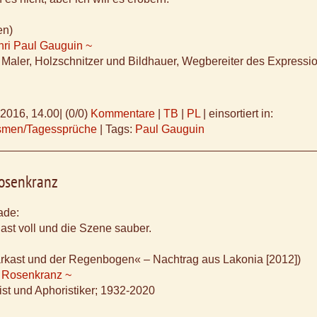
en)
ri Paul Gauguin ~
 Maler, Holzschnitzer und Bildhauer, Wegbereiter des Expressi
.2016, 14.00
|
(0/0)
Kommentare
|
TB
|
PL
|
einsortiert in:
ismen/Tagessprüche
|
Tags:
Paul Gauguin
osenkranz
ade:
st voll und die Szene sauber.
arkast und der Regenbogen« – Nachtrag aus Lakonia [2012])
 Rosenkranz ~
ist und Aphoristiker; 1932-2020