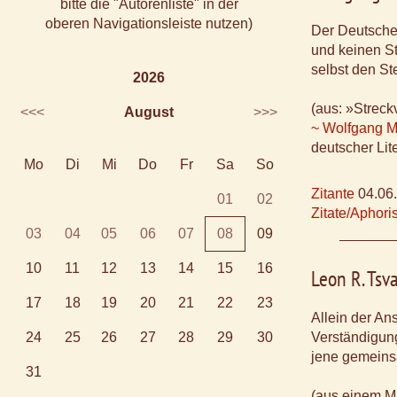
bitte die "Autorenliste" in der
oberen Navigationsleiste nutzen)
Der Deutsche 
und keinen Ste
selbst den St
2026
(aus: »Streck
<<<
August
>>>
~ Wolfgang M
deutscher Lite
Mo
Di
Mi
Do
Fr
Sa
So
Zitante
04.06
01
02
Zitate/Aphor
03
04
05
06
07
08
09
10
11
12
13
14
15
16
Leon R. Ts
17
18
19
20
21
22
23
Allein der An
24
25
26
27
28
29
30
Verständigung
jene gemeinsa
31
(aus einem M