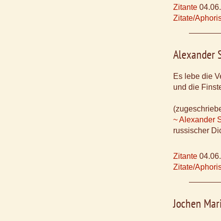
Zitante
04.06
Zitate/Aphor
Alexander 
Es lebe die V
und die Fins
(zugeschrieb
~ Alexander 
russischer Di
Zitante
04.06
Zitate/Aphor
Jochen Mar