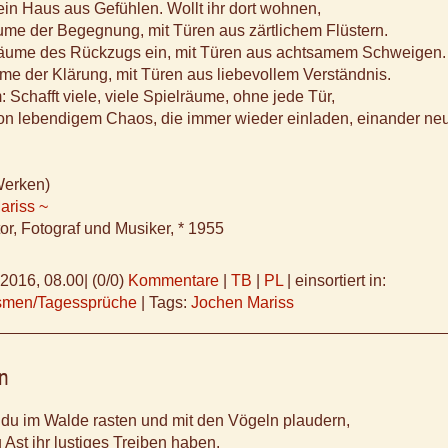
 ein Haus aus Gefühlen. Wollt ihr dort wohnen,
ume der Begegnung, mit Türen aus zärtlichem Flüstern.
Räume des Rückzugs ein, mit Türen aus achtsamem Schweigen.
me der Klärung, mit Türen aus liebevollem Verständnis.
: Schafft viele, viele Spielräume, ohne jede Tür,
on lebendigem Chaos, die immer wieder einladen, einander ne
Werken)
ariss ~
or, Fotograf und Musiker, * 1955
.2016, 08.00
|
(0/0)
Kommentare
|
TB
|
PL
|
einsortiert in:
ismen/Tagessprüche
|
Tags:
Jochen Mariss
n
du im Walde rasten und mit den Vögeln plaudern,
 Ast ihr lustiges Treiben haben.