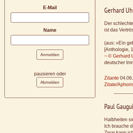
E-Mail
Gerhard Uh
Der schlechte
ist das Vertrö
Name
(aus: »Ein ge
[Anthologie, 
~ © Gerhard 
deutscher Im
pausieren oder
Zitante
04.06
Zitate/Aphor
Paul Gaugu
Halbheiten si
Ich brauche 
Zwar kann ich 