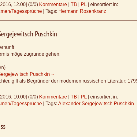
.2016, 12.00
|
(0/0)
Kommentare
|
TB
|
PL
|
einsortiert in:
ismen/Tagessprüche
|
Tags:
Hermann Rosenkranz
Sergejewitsch Puschkin
ernunft
ternis möge zugrunde gehen.
en)
Sergejewitsch Puschkin ~
chter, gilt als Begründer der modernen russischen Literatur; 17
.2016, 10.00
|
(0/0)
Kommentare
|
TB
|
PL
|
einsortiert in:
ismen/Tagessprüche
|
Tags:
Alexander Sergejewitsch Puschkin
iss