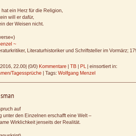
hat ein Herz für die Religion,
in will er dafür,
ein der Weisen nicht.
verse«)
enzel ~
raturkritiker, Literaturhistoriker und Schriftsteller im Vormärz; 
.2016, 22.00
|
(0/0)
Kommentare
|
TB
|
PL
|
einsortiert in:
ismen/Tagessprüche
|
Tags:
Wolfgang Menzel
vasman
spruch auf
 unter den Einzelnen erschafft eine Welt –
me Wirklichkeit jenseits der Realität.
anuskript)