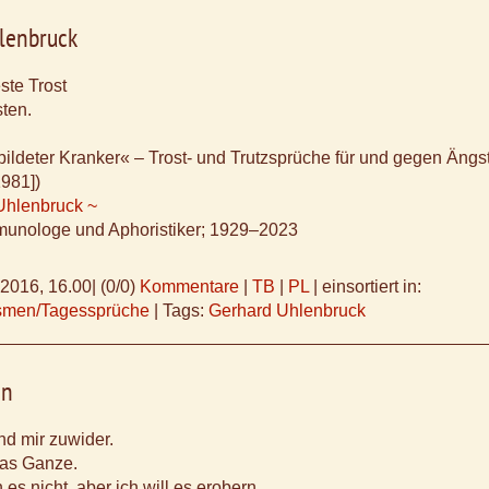
lenbruck
ste Trost
sten.
bildeter Kranker« – Trost- und Trutzsprüche für und gegen Ängs
1981])
Uhlenbruck ~
munologe und Aphoristiker; 1929–2023
.2016, 16.00
|
(0/0)
Kommentare
|
TB
|
PL
|
einsortiert in:
ismen/Tagessprüche
|
Tags:
Gerhard Uhlenbruck
in
nd mir zuwider.
das Ganze.
es nicht, aber ich will es erobern.