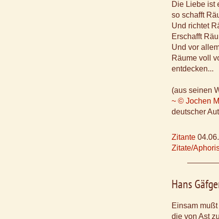
Die Liebe ist
so schafft Rä
Und richtet 
Erschafft Räu
Und vor allem
Räume voll v
entdecken...
(aus seinen 
~ © Jochen M
deutscher Aut
Zitante
04.06
Zitate/Aphor
Hans Gäfge
Einsam mußt 
die von Ast zu