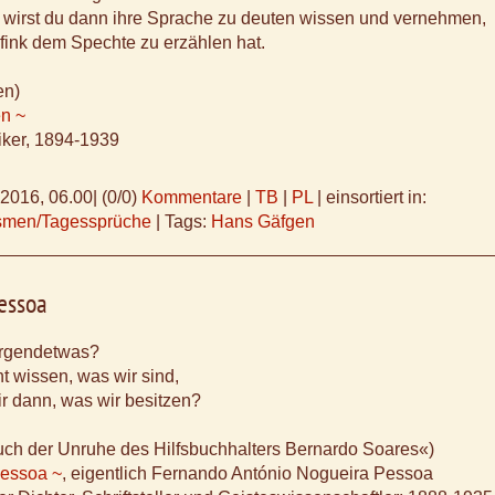
 wirst du dann ihre Sprache zu deuten wissen und vernehmen,
fink dem Spechte zu erzählen hat.
en)
n ~
iker, 1894-1939
.2016, 06.00
|
(0/0)
Kommentare
|
TB
|
PL
|
einsortiert in:
ismen/Tagessprüche
|
Tags:
Hans Gäfgen
essoa
 irgendetwas?
t wissen, was wir sind,
r dann, was wir besitzen?
uch der Unruhe des Hilfsbuchhalters Bernardo Soares«)
essoa ~
, eigentlich Fernando António Nogueira Pessoa