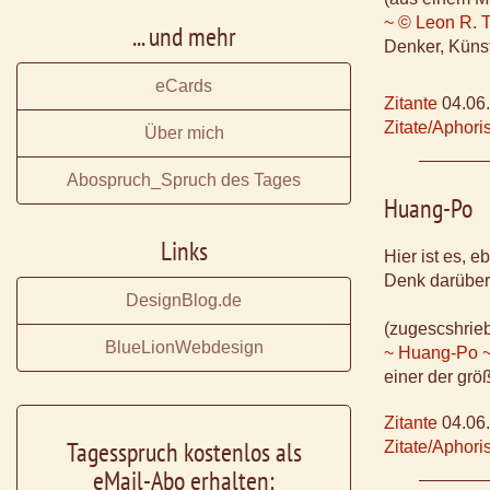
~ © Leon R. 
... und mehr
Denker, Küns
eCards
Zitante
04.06
Zitate/Aphor
Über mich
Abospruch_Spruch des Tages
Huang-Po
Links
Hier ist es, eb
Denk darüber 
DesignBlog.de
(zugescshrie
BlueLionWebdesign
~ Huang-Po 
einer der grö
Zitante
04.06
Tagesspruch kostenlos als
Zitate/Aphor
eMail-Abo erhalten: