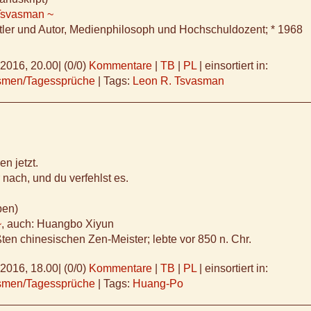
Tsvasman ~
tler und Autor, Medienphilosoph und Hochschuldozent; * 1968
.2016, 20.00
|
(0/0)
Kommentare
|
TB
|
PL
|
einsortiert in:
ismen/Tagessprüche
|
Tags:
Leon R. Tsvasman
en jetzt.
nach, und du verfehlst es.
ben)
~
, auch: Huangbo Xiyun
ßten chinesischen Zen-Meister; lebte vor 850 n. Chr.
.2016, 18.00
|
(0/0)
Kommentare
|
TB
|
PL
|
einsortiert in:
ismen/Tagessprüche
|
Tags:
Huang-Po