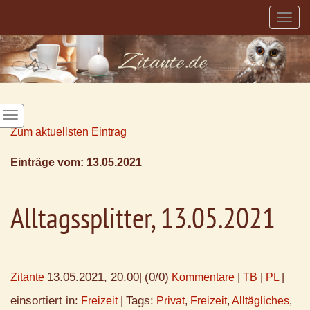
Togg
navig
Zum aktuellsten Eintrag
Einträge vom: 13.05.2021
Alltagssplitter, 13.05.2021
13.05.2021, 20.00
(0/0)
Zitante
|
Kommentare
|
TB
|
PL
|
einsortiert in:
Tags:
Freizeit
|
Privat
,
Freizeit
,
Alltägliches
,