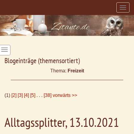
Togg
navig
Blogeinträge (themensortiert)
Thema:
Freizeit
(1)
[2]
[3]
[4]
[5]
. . .
[38]
vorwärts >>
Alltagssplitter, 13.10.2021