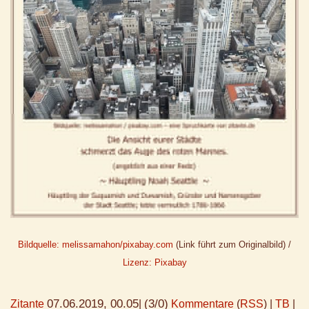
Bildquelle: melissamahon/pixabay.com
(Link führt zum Originalbild) /
Lizenz: Pixabay
07.06.2019, 00.05
(3/0)
Zitante
|
Kommentare
(
RSS
) |
TB
|