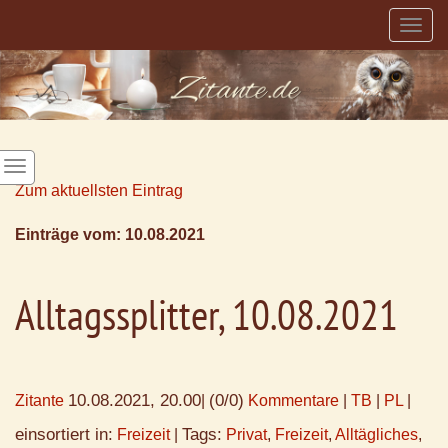
Togg
navig
Zum aktuellsten Eintrag
Einträge vom: 10.08.2021
Alltagssplitter, 10.08.2021
10.08.2021, 20.00
(0/0)
Zitante
|
Kommentare
|
TB
|
PL
|
einsortiert in:
Tags:
Freizeit
|
Privat
,
Freizeit
,
Alltägliches
,