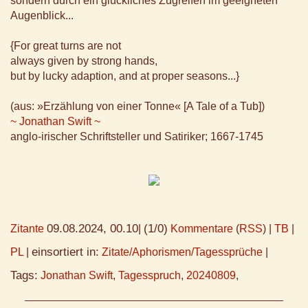
sondern durch ein glückliches Zugreifen im geeigneten
Augenblick...
{For great turns are not
always given by strong hands,
but by lucky adaption, and at proper seasons...}
(aus: »Erzählung von einer Tonne« [A Tale of a Tub])
~ Jonathan Swift ~
anglo-irischer Schriftsteller und Satiriker; 1667-1745
09.08.2024, 00.10
(1/0)
Zitante
|
Kommentare
(
RSS
) |
TB
|
einsortiert in:
PL
|
Zitate/Aphorismen/Tagessprüche
|
Tags:
Jonathan Swift
,
Tagesspruch
,
20240809
,