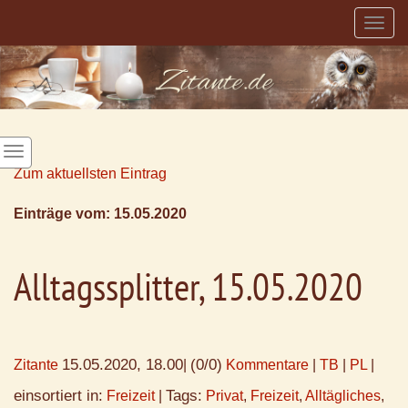
Togg
navig
Zum aktuellsten Eintrag
Einträge vom: 15.05.2020
Alltagssplitter, 15.05.2020
15.05.2020, 18.00
(0/0)
Zitante
|
Kommentare
|
TB
|
PL
|
einsortiert in:
Tags:
Freizeit
|
Privat
,
Freizeit
,
Alltägliches
,