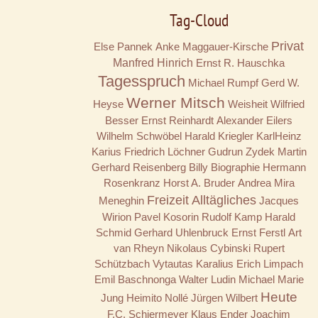
Tag-Cloud
Privat
Else Pannek
Anke Maggauer-Kirsche
Manfred Hinrich
Ernst R. Hauschka
Tagesspruch
Michael Rumpf
Gerd W.
Werner Mitsch
Heyse
Weisheit
Wilfried
Besser
Ernst Reinhardt
Alexander Eilers
Wilhelm Schwöbel
Harald Kriegler
KarlHeinz
Karius
Friedrich Löchner
Gudrun Zydek
Martin
Gerhard Reisenberg
Billy
Biographie
Hermann
Rosenkranz
Horst A. Bruder
Andrea Mira
Freizeit
Alltägliches
Meneghin
Jacques
Wirion
Pavel Kosorin
Rudolf Kamp
Harald
Schmid
Gerhard Uhlenbruck
Ernst Ferstl
Art
van Rheyn
Nikolaus Cybinski
Rupert
Schützbach
Vytautas Karalius
Erich Limpach
Emil Baschnonga
Walter Ludin
Michael Marie
Heute
Jung
Heimito Nollé
Jürgen Wilbert
F.C. Schiermeyer
Klaus Ender
Joachim