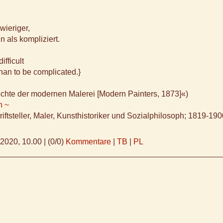
n
hwieriger,
n als kompliziert.
difficult
than to be complicated.}
chte der modernen Malerei [Modern Painters, 1873]«)
n ~
riftsteller, Maler, Kunsthistoriker und Sozialphilosoph; 1819-19
.2020, 10.00
|
(0/0)
Kommentare
|
TB
|
PL