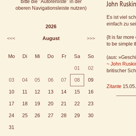
bitte die "Autorenliste" in der
John Ruski
oberen Navigationsleiste nutzen)
Es ist viel sc
einfach zu sei
2026
{It is far more 
<<<
August
>>>
to be simple 
Mo
Di
Mi
Do
Fr
Sa
So
(aus: »Geschi
~ John Ruski
01
02
britischer Sch
03
04
05
06
07
08
09
Zitante
15.05
10
11
12
13
14
15
16
17
18
19
20
21
22
23
24
25
26
27
28
29
30
31