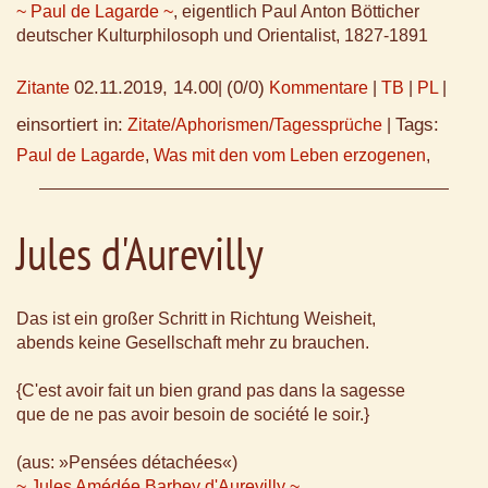
~ Paul de Lagarde ~
, eigentlich Paul Anton Bötticher
deutscher Kulturphilosoph und Orientalist, 1827-1891
02.11.2019, 14.00
(0/0)
Zitante
|
Kommentare
|
TB
|
PL
|
einsortiert in:
Tags:
Zitate/Aphorismen/Tagessprüche
|
Paul de Lagarde
,
Was mit den vom Leben erzogenen
,
Jules d'Aurevilly
Das ist ein großer Schritt in Richtung Weisheit,
abends keine Gesellschaft mehr zu brauchen.
{C'est avoir fait un bien grand pas dans la sagesse
que de ne pas avoir besoin de société le soir.}
(aus: »Pensées détachées«)
~ Jules Amédée Barbey d'Aurevilly ~