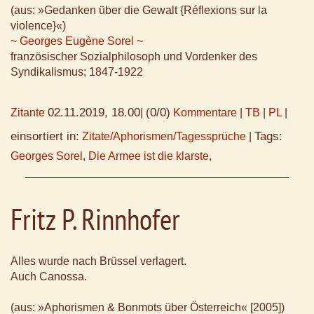
(aus: »Gedanken über die Gewalt {Réflexions sur la
violence}«)
~ Georges Eugène Sorel ~
französischer Sozialphilosoph und Vordenker des
Syndikalismus; 1847-1922
02.11.2019, 18.00
(0/0)
Zitante
|
Kommentare
|
TB
|
PL
|
einsortiert in:
Tags:
Zitate/Aphorismen/Tagessprüche
|
Georges Sorel
,
Die Armee ist die klarste
,
Fritz P. Rinnhofer
Alles wurde nach Brüssel verlagert.
Auch Canossa.
(aus: »Aphorismen & Bonmots über Österreich« [2005])