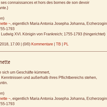
 ses connaissances et hors des bornes de son devoir
ante.}
en)
nette ~
, eigentlich Maria Antonia Josepha Johanna, Erzherzogi
1755-1793
n Ludwig XVI. Königin von Frankreich; 1755-1793 (hingerichtet)
.2018, 17.00
|
(0/0)
Kommentare
|
TB
|
PL
nette
ie sich um Geschäfte kümmert,
n Kenntnissen und außerhalb ihres Pflichtbereichs stehen,
antin.
en)
nette ~
, eigentlich Maria Antonia Josepha Johanna, Erzherzogi
1755-1793