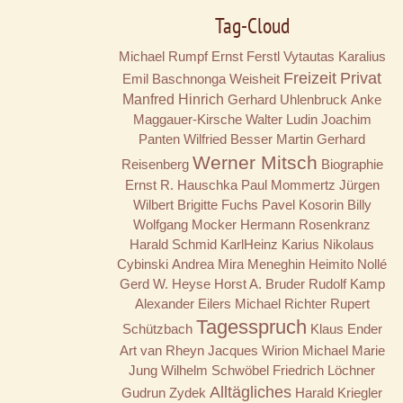
Tag-Cloud
Michael Rumpf
Ernst Ferstl
Vytautas Karalius
Freizeit
Privat
Emil Baschnonga
Weisheit
Manfred Hinrich
Gerhard Uhlenbruck
Anke
Maggauer-Kirsche
Walter Ludin
Joachim
Panten
Wilfried Besser
Martin Gerhard
Werner Mitsch
Reisenberg
Biographie
Ernst R. Hauschka
Paul Mommertz
Jürgen
Wilbert
Brigitte Fuchs
Pavel Kosorin
Billy
Wolfgang Mocker
Hermann Rosenkranz
Harald Schmid
KarlHeinz Karius
Nikolaus
Cybinski
Andrea Mira Meneghin
Heimito Nollé
Gerd W. Heyse
Horst A. Bruder
Rudolf Kamp
Alexander Eilers
Michael Richter
Rupert
Tagesspruch
Schützbach
Klaus Ender
Art van Rheyn
Jacques Wirion
Michael Marie
Jung
Wilhelm Schwöbel
Friedrich Löchner
Alltägliches
Gudrun Zydek
Harald Kriegler