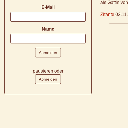
als Gattin vo
E-Mail
Zitante
02.11
Name
pausieren oder