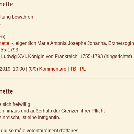
nette
ltung bewahren
.
en)
nette ~
, eigentlich Maria Antonia Josepha Johanna, Erzherzogi
1755-1793
n Ludwig XVI. Königin von Frankreich; 1755-1793 (hingerichtet)
.2019, 10.00
|
(0/0)
Kommentare
|
TB
|
PL
nette
 sich freiwillig
en hinaus und außerhalb der Grenzen ihrer Pflicht
inmischt, ist eine Intrigantin.
qui se mêle volontairement d'affaires