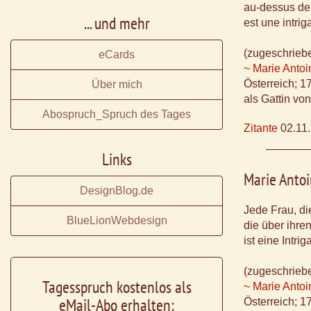
au-dessus de
... und mehr
est une intrig
(zugeschrieb
eCards
~ Marie Antoi
Österreich; 
Über mich
als Gattin vo
Abospruch_Spruch des Tages
Zitante
02.11
Links
Marie Antoi
DesignBlog.de
Jede Frau, d
BlueLionWebdesign
die über ihre
ist eine Intrig
(zugeschrieb
Tagesspruch kostenlos als
~ Marie Antoi
eMail-Abo erhalten:
Österreich; 