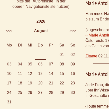
bitte die "Autorenliste" in der
Marie Antoi
oberen Navigationsleiste nutzen)
Man muss Ha
bis zum Ende
2026
(zugeschrieb
<<<
August
>>>
~ Marie Antoi
Österreich; 
Mo
Di
Mi
Do
Fr
Sa
So
als Gattin vo
01
02
Zitante
02.11
03
04
05
06
07
08
09
Marie Antoi
10
11
12
13
14
15
16
17
18
19
20
21
22
23
Jede Frau, die
über ihr Wiss
24
25
26
27
28
29
30
in Geschäfte e
31
{Toute femme 