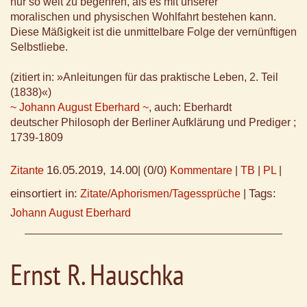
nur so weit zu begehren, als es mit unserer
moralischen und physischen Wohlfahrt bestehen kann.
Diese Mäßigkeit ist die unmittelbare Folge der vernünftigen
Selbstliebe.
(zitiert in: »Anleitungen für das praktische Leben, 2. Teil
(1838)«)
~ Johann August Eberhard ~
, auch: Eberhardt
deutscher Philosoph der Berliner Aufklärung und Prediger ;
1739-1809
16.05.2019, 14.00
(0/0)
Zitante
|
Kommentare
|
TB
|
PL
|
einsortiert in:
Tags:
Zitate/Aphorismen/Tagessprüche
|
Johann August Eberhard
Ernst R. Hauschka