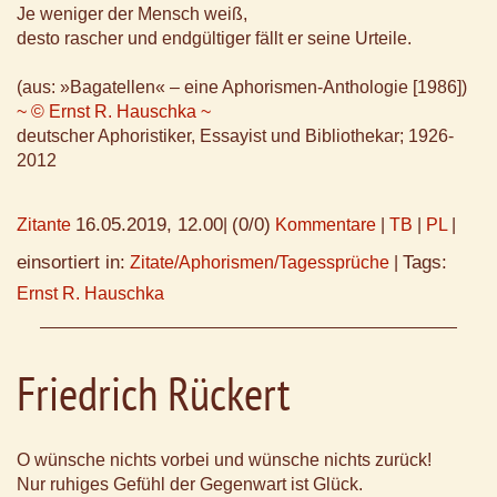
Je weniger der Mensch weiß,
desto rascher und endgültiger fällt er seine Urteile.
(aus: »Bagatellen« – eine Aphorismen-Anthologie [1986])
~ © Ernst R. Hauschka ~
deutscher Aphoristiker, Essayist und Bibliothekar; 1926-
2012
16.05.2019, 12.00
(0/0)
Zitante
|
Kommentare
|
TB
|
PL
|
einsortiert in:
Tags:
Zitate/Aphorismen/Tagessprüche
|
Ernst R. Hauschka
Friedrich Rückert
O wünsche nichts vorbei und wünsche nichts zurück!
Nur ruhiges Gefühl der Gegenwart ist Glück.