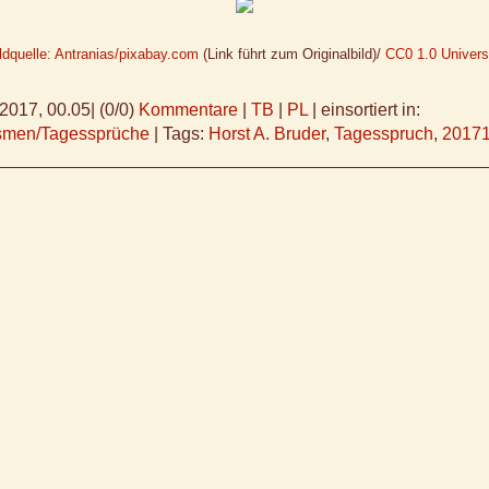
ldquelle: Antranias/pixabay.com
(Link führt zum Originalbild)/
CC0 1.0 Univers
.2017, 00.05
|
(0/0)
Kommentare
|
TB
|
PL
|
einsortiert in:
ismen/Tagessprüche
|
Tags:
Horst A. Bruder
,
Tagesspruch
,
2017