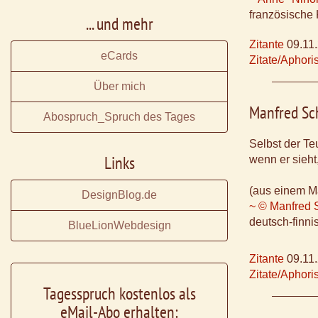
französische
... und mehr
Zitante
09.11
eCards
Zitate/Aphor
Über mich
Manfred Sc
Abospruch_Spruch des Tages
Selbst der Te
Links
wenn er sieht
(aus einem M
DesignBlog.de
~ © Manfred 
deutsch-finni
BlueLionWebdesign
Zitante
09.11
Zitate/Aphor
Tagesspruch kostenlos als
eMail-Abo erhalten: