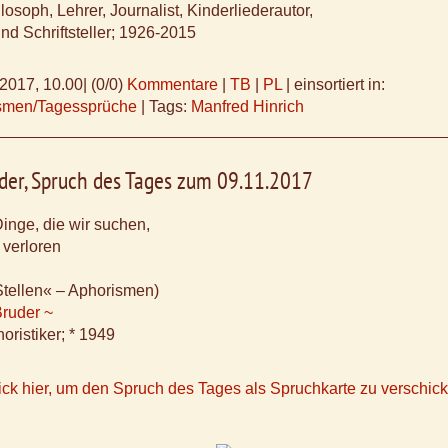
losoph, Lehrer, Journalist, Kinderliederautor,
und Schriftsteller; 1926-2015
.2017, 10.00
|
(0/0)
Kommentare
|
TB
|
PL
|
einsortiert in:
ismen/Tagessprüche
|
Tags:
Manfred Hinrich
uder, Spruch des Tages zum 09.11.2017
inge, die wir suchen,
 verloren
Stellen« – Aphorismen)
Bruder ~
oristiker; * 1949
ick hier, um den Spruch des Tages als Spruchkarte zu verschic