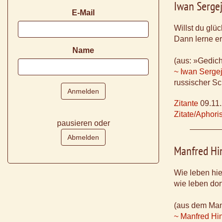
Iwan Serge
E-Mail
Willst du glüc
Dann lerne er
Name
(aus: »Gedich
~ Iwan Serge
russischer Sch
Zitante
09.11
Zitate/Aphor
pausieren oder
Manfred Hi
Wie leben hie
wie leben do
(aus dem Man
~ Manfred Hi