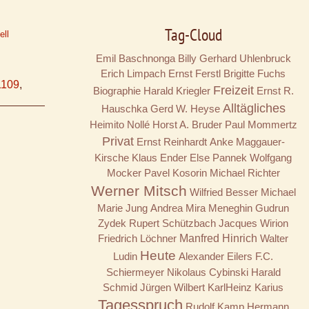
Tag-Cloud
ell
Emil Baschnonga
Billy
Gerhard Uhlenbruck
Erich Limpach
Ernst Ferstl
Brigitte Fuchs
1109
,
Freizeit
Biographie
Harald Kriegler
Ernst R.
Alltägliches
Hauschka
Gerd W. Heyse
Heimito Nollé
Horst A. Bruder
Paul Mommertz
Privat
Ernst Reinhardt
Anke Maggauer-
Kirsche
Klaus Ender
Else Pannek
Wolfgang
Mocker
Pavel Kosorin
Michael Richter
Werner Mitsch
Wilfried Besser
Michael
Marie Jung
Andrea Mira Meneghin
Gudrun
Zydek
Rupert Schützbach
Jacques Wirion
Friedrich Löchner
Manfred Hinrich
Walter
Heute
Ludin
Alexander Eilers
F.C.
Schiermeyer
Nikolaus Cybinski
Harald
Schmid
Jürgen Wilbert
KarlHeinz Karius
Tagesspruch
Rudolf Kamp
Hermann