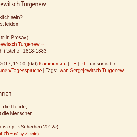
jewitsch Turgenew
klich sein?
st leiden.
te in Prosa«)
jewitsch Turgenew ~
riftsteller, 1818-1883
.2017, 12.00
|
(0/0)
Kommentare
|
TB
|
PL
|
einsortiert in:
ismen/Tagessprüche
|
Tags:
Iwan Sergejewitsch Turgenew
nrich
r die Hunde,
rt die Menschen
uskript: »Scherben 2012«)
nrich ~
(© by Zitante)