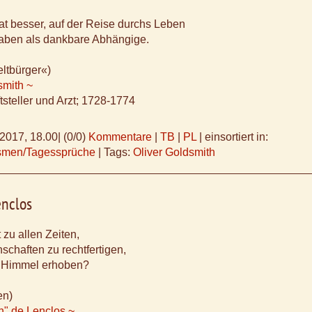
 Tat besser, auf der Reise durchs Leben
aben als dankbare Abhängige.
ltbürger«)
smith ~
ftsteller und Arzt; 1728-1774
.2017, 18.00
|
(0/0)
Kommentare
|
TB
|
PL
|
einsortiert in:
ismen/Tagessprüche
|
Tags:
Oliver Goldsmith
enclos
 zu allen Zeiten,
schaften zu rechtfertigen,
en Himmel erhoben?
en)
n" de Lenclos ~