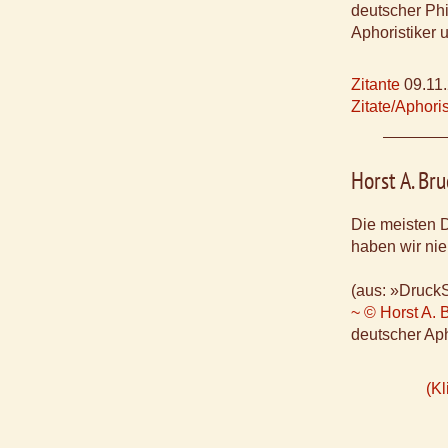
deutscher Phi
Aphoristiker 
Zitante
09.11
Zitate/Aphor
Horst A. Br
Die meisten D
haben wir nie
(aus: »Druck
~ © Horst A. 
deutscher Aph
(Kl