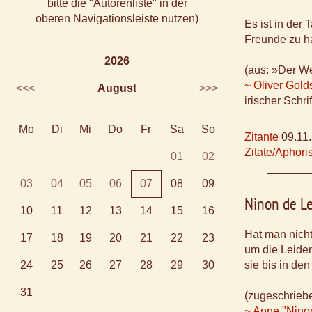
bitte die "Autorenliste" in der
oberen Navigationsleiste nutzen)
Es ist in der
Freunde zu h
2026
(aus: »Der We
~ Oliver Gold
<<<
August
>>>
irischer Schri
Mo
Di
Mi
Do
Fr
Sa
So
Zitante
09.11
Zitate/Aphor
01
02
03
04
05
06
07
08
09
Ninon de L
10
11
12
13
14
15
16
Hat man nicht
17
18
19
20
21
22
23
um die Leiden
24
25
26
27
28
29
30
sie bis in d
31
(zugeschrieb
~ Anne "Nino