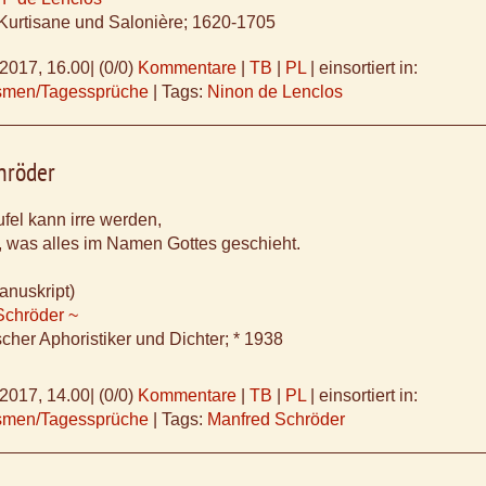
 Kurtisane und Salonière; 1620-1705
.2017, 16.00
|
(0/0)
Kommentare
|
TB
|
PL
|
einsortiert in:
ismen/Tagessprüche
|
Tags:
Ninon de Lenclos
hröder
ufel kann irre werden,
, was alles im Namen Gottes geschieht.
anuskript)
Schröder ~
scher Aphoristiker und Dichter; * 1938
.2017, 14.00
|
(0/0)
Kommentare
|
TB
|
PL
|
einsortiert in:
ismen/Tagessprüche
|
Tags:
Manfred Schröder