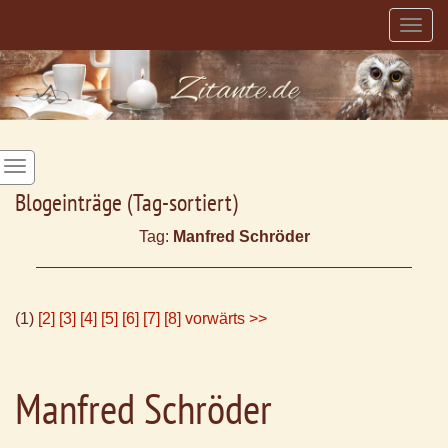
Togg
navig
Blogeinträge (Tag-sortiert)
Tag:
Manfred Schröder
(1)
[2]
[3]
[4]
[5]
[6]
[7]
[8]
vorwärts >>
Manfred Schröder