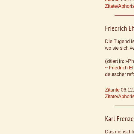
Zitate/Aphor
Friedrich E
Die Tugend is
wo sie sich v
(zitiert in: 
~ Friedrich E
deutscher ref
Zitante
06.12
Zitate/Aphor
Karl Frenze
Das menschlic