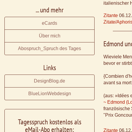
italienischer 
... und mehr
Zitante
06.12
Zitate/Aphor
eCards
Über mich
Edmond und
Abospruch_Spruch des Tages
Wieviele Men
bevor er stirbt
Links
{Combien d'
DesignBlog.de
avant sa mort 
BlueLionWebdesign
(aus: »Idées 
~ Edmond (Lou
französische 
"Prix Goncou
Tagesspruch kostenlos als
eMail-Abo erhalten:
Zitante
06.12