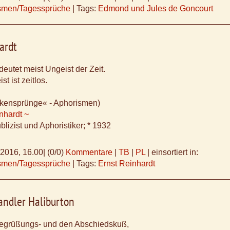
ismen/Tagessprüche
|
Tags:
Edmond und Jules de Goncourt
ardt
deutet meist Ungeist der Zeit.
t ist zeitlos.
kensprünge« - Aphorismen)
nhardt ~
lizist und Aphoristiker; * 1932
.2016, 16.00
|
(0/0)
Kommentare
|
TB
|
PL
|
einsortiert in:
ismen/Tagessprüche
|
Tags:
Ernst Reinhardt
ndler Haliburton
Begrüßungs- und den Abschiedskuß,