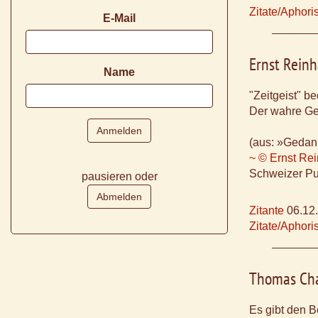
Zitate/Aphor
E-Mail
Ernst Reinh
Name
"Zeitgeist" be
Der wahre Geis
(aus: »Gedan
~ © Ernst Rei
Schweizer Pub
pausieren oder
Zitante
06.12
Zitate/Aphor
Thomas Cha
Es gibt den 