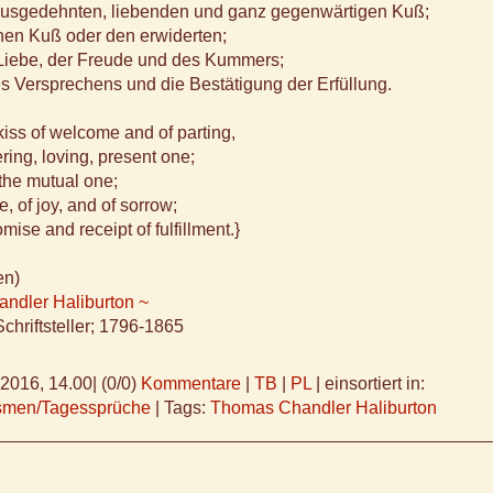
ausgedehnten, liebenden und ganz gegenwärtigen Kuß;
nen Kuß oder den erwiderten;
Liebe, der Freude und des Kummers;
s Versprechens und die Bestätigung der Erfüllung.
kiss of welcome and of parting,
ering, loving, present one;
 the mutual one;
e, of joy, and of sorrow;
omise and receipt of fulfillment.}
en)
ndler Haliburton ~
chriftsteller; 1796-1865
.2016, 14.00
|
(0/0)
Kommentare
|
TB
|
PL
|
einsortiert in:
ismen/Tagessprüche
|
Tags:
Thomas Chandler Haliburton