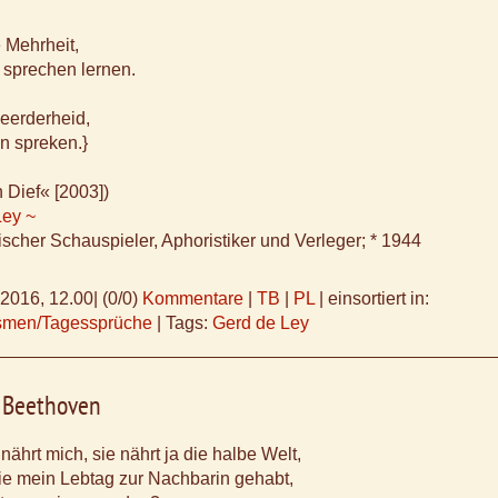
Mehrheit,
 sprechen lernen.
eerderheid,
n spreken.}
 Dief« [2003])
Ley ~
ischer Schauspieler, Aphoristiker und Verleger; * 1944
.2016, 12.00
|
(0/0)
Kommentare
|
TB
|
PL
|
einsortiert in:
ismen/Tagessprüche
|
Tags:
Gerd de Ley
 Beethoven
nährt mich, sie nährt ja die halbe Welt,
ie mein Lebtag zur Nachbarin gehabt,