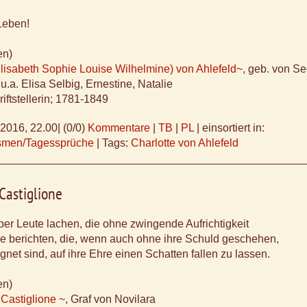
 Leben!
en)
Elisabeth Sophie Louise Wilhelmine) von Ahlefeld~
, geb. von S
a. Elisa Selbig, Ernestine, Natalie
iftstellerin; 1781-1849
.2016, 22.00
|
(0/0)
Kommentare
|
TB
|
PL
|
einsortiert in:
ismen/Tagessprüche
|
Tags:
Charlotte von Ahlefeld
Castiglione
ber Leute lachen, die ohne zwingende Aufrichtigkeit
e berichten, die, wenn auch ohne ihre Schuld geschehen,
net sind, auf ihre Ehre einen Schatten fallen zu lassen.
en)
Castiglione ~
, Graf von Novilara