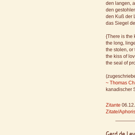
den langen, 
den gestohle
den Kuß der 
das Siegel de
{There is the 
the long, ling
the stolen, or
the kiss of lov
the seal of pr
(zugeschrieb
~ Thomas Cha
kanadischer S
Zitante
06.12
Zitate/Aphor
Gerd de Ley