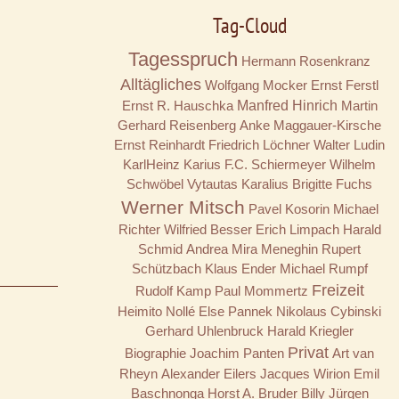
Tag-Cloud
Tagesspruch
Hermann Rosenkranz
Alltägliches
Wolfgang Mocker
Ernst Ferstl
Ernst R. Hauschka
Manfred Hinrich
Martin
Gerhard Reisenberg
Anke Maggauer-Kirsche
Ernst Reinhardt
Friedrich Löchner
Walter Ludin
KarlHeinz Karius
F.C. Schiermeyer
Wilhelm
Schwöbel
Vytautas Karalius
Brigitte Fuchs
Werner Mitsch
Pavel Kosorin
Michael
Richter
Wilfried Besser
Erich Limpach
Harald
Schmid
Andrea Mira Meneghin
Rupert
Schützbach
Klaus Ender
Michael Rumpf
Freizeit
Rudolf Kamp
Paul Mommertz
Heimito Nollé
Else Pannek
Nikolaus Cybinski
Gerhard Uhlenbruck
Harald Kriegler
Privat
Biographie
Joachim Panten
Art van
Rheyn
Alexander Eilers
Jacques Wirion
Emil
Baschnonga
Horst A. Bruder
Billy
Jürgen