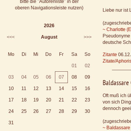
bitte die "Autorenliste" in der
oberen Navigationsleiste nutzen)
Liebe nur ist
(zugeschrieb
2026
~ Charlotte (
Pseudonyme u.
<<<
August
>>>
deutsche Schr
Mo
Di
Mi
Do
Fr
Sa
So
Zitante
06.12
Zitate/Aphor
01
02
03
04
05
06
07
08
09
Baldassare 
10
11
12
13
14
15
16
Oft muß ich ü
17
18
19
20
21
22
23
von sich Ding
dennoch geeig
24
25
26
27
28
29
30
(zugeschrieb
31
~ Baldassare 