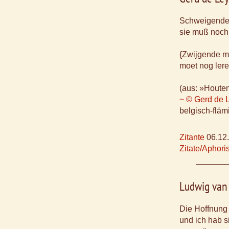
Schweigende 
sie muß noch
{Zwijgende m
moet nog lere
(aus: »Houten
~ © Gerd de 
belgisch-fläm
Zitante
06.12
Zitate/Aphor
Ludwig van
Die Hoffnung 
und ich hab s