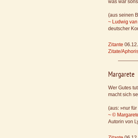
was wär sons
(aus seinen B
~ Ludwig van
deutscher Ko
Zitante
06.12
Zitate/Aphor
Margarete
Wer Gutes tut
macht sich se
(aus: »nur für
~ © Margaret
Autorin von L
Zitante
06.12