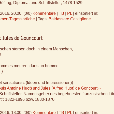
Höfling, Diplomat und Schriftsteller; 1478-1529
.2016, 20.00
|
(0/0)
Kommentare
|
TB
|
PL
|
einsortiert in:
ismen/Tagessprüche
|
Tags:
Baldassare Castiglione
 Jules de Gouncourt
schen sterben doch in einem Menschen,
!
hommes meurent dans un homme
!}
et sensations« (Ideen und Impressionen))
is Antoine Huot) und Jules (Alfred Huot) de Goncourt ~
Schriftsteller, Namensgeber des begehrtesten französischen Lit
rt"; 1822-1896 bzw. 1830-1870
.2016, 18.00
|
(0/0)
Kommentare
|
TB
|
PL
|
einsortiert in: