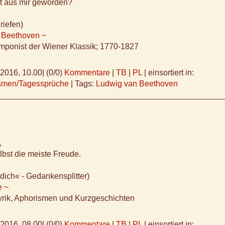
t aus mir geworden?
riefen)
 Beethoven ~
mponist der Wiener Klassik; 1770-1827
.2016, 10.00
|
(0/0)
Kommentare
|
TB
|
PL
|
einsortiert in:
ismen/Tagessprüche
|
Tags:
Ludwig van Beethoven
,
lbst die meiste Freude.
 dich« - Gedankensplitter)
e ~
yrik, Aphorismen und Kurzgeschichten
.2016, 08.00
|
(0/0)
Kommentare
|
TB
|
PL
|
einsortiert in: