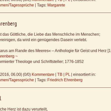
ismen/Tagessprüche
|
Tags:
Margarete
hrenberg
t das Göttliche, die Liebe das Menschliche im Menschen;
ereinigen, da wird ein genügendes Dasein verlebt.
»Pharus am Rande des Meeres« – Anthologie für Geist und Herz [1
hrenberg ~
ormierter Theologe und Schriftsteller; 1776-1852
.2016, 06.00
|
(0/0)
Kommentare
|
TB
|
PL
|
einsortiert in:
ismen/Tagessprüche
|
Tags:
Friedrich Ehrenberg
l
he Herz ist dazu verurteilt,