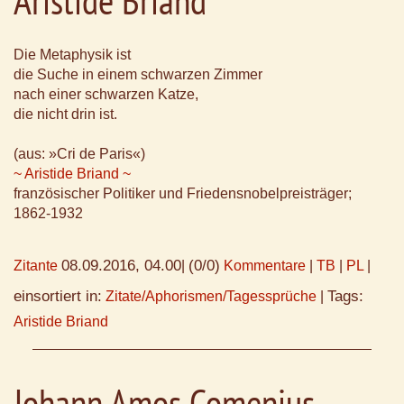
Aristide Briand
Die Metaphysik ist
die Suche in einem schwarzen Zimmer
nach einer schwarzen Katze,
die nicht drin ist.
(aus: »Cri de Paris«)
~ Aristide Briand ~
französischer Politiker und Friedensnobelpreisträger;
1862-1932
08.09.2016, 04.00
(0/0)
Zitante
|
Kommentare
|
TB
|
PL
|
einsortiert in:
Tags:
Zitate/Aphorismen/Tagessprüche
|
Aristide Briand
Johann Amos Comenius