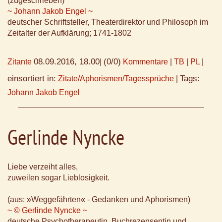
(zugeschrieben)
~ Johann Jakob Engel ~
deutscher Schriftsteller, Theaterdirektor und Philosoph im
Zeitalter der Aufklärung; 1741-1802
08.09.2016, 18.00
(0/0)
Zitante
|
Kommentare
|
TB
|
PL
|
einsortiert in:
Tags:
Zitate/Aphorismen/Tagessprüche
|
Johann Jakob Engel
Gerlinde Nyncke
Liebe verzeiht alles,
zuweilen sogar Lieblosigkeit.
(aus: »Weggefährten« - Gedanken und Aphorismen)
~ © Gerlinde Nyncke ~
deutsche Psychotherapeutin, Buchrezensentin und