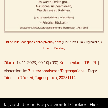
Bildquelle: cocoparisienne/pixabay.com
(Link führt zum Originalbild) /
Lizenz: Pixabay
14.11.2023, 00.10
(0/0)
Zitante
|
Kommentare
|
TB
|
PL
|
einsortiert in:
Tags:
Zitate/Aphorismen/Tagessprüche
|
Friedrich Rückert
,
Tagesspruch
,
20231114
,
Ja, auch dieses Blog verwendet Cookies.
Hier