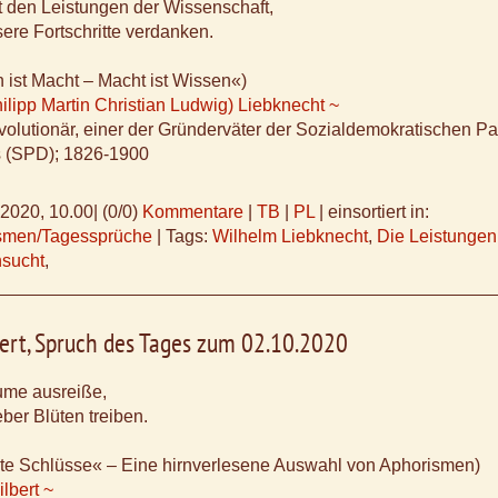
t den Leistungen der Wissenschaft,
ere Fortschritte verdanken.
 ist Macht – Macht ist Wissen«)
ilipp Martin Christian Ludwig) Liebknecht ~
olutionär, einer der Gründerväter der Sozialdemokratischen Pa
 (SPD); 1826-1900
.2020, 10.00
|
(0/0)
Kommentare
|
TB
|
PL
|
einsortiert in:
ismen/Tagessprüche
|
Tags:
Wilhelm Liebknecht
,
Die Leistungen
sucht
,
ert, Spruch des Tages zum 02.10.2020
ume ausreiße,
ieber Blüten treiben.
zte Schlüsse« – Eine hirnverlesene Auswahl von Aphorismen)
lbert ~