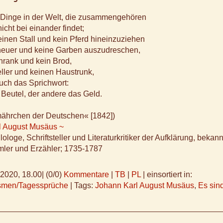
 Dinge in der Welt, die zusammengehören
icht bei einander findet;
inen Stall und kein Pferd hineinzuziehen
heuer und keine Garben auszudreschen,
hrank und kein Brod,
ller und keinen Haustrunk,
uch das Sprichwort:
 Beutel, der andere das Geld.
mährchen der Deutschen« [1842])
l August Musäus ~
ologe, Schriftsteller und Literaturkritiker der Aufklärung, bekann
er und Erzähler; 1735-1787
.2020, 18.00
|
(0/0)
Kommentare
|
TB
|
PL
|
einsortiert in:
ismen/Tagessprüche
|
Tags:
Johann Karl August Musäus
,
Es sin