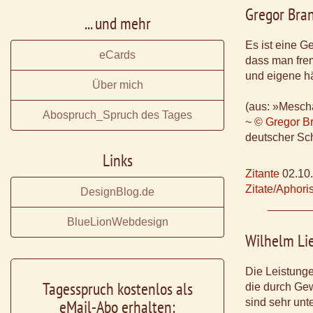
Gregor Bra
... und mehr
Es ist eine G
eCards
dass man frem
und eigene hä
Über mich
(aus: »Mesch
Abospruch_Spruch des Tages
~ © Gregor B
deutscher Schr
Links
Zitante
02.10
Zitate/Aphor
DesignBlog.de
BlueLionWebdesign
Wilhelm Li
Die Leistunge
Tagesspruch kostenlos als
die durch Ge
eMail-Abo erhalten:
sind sehr unt