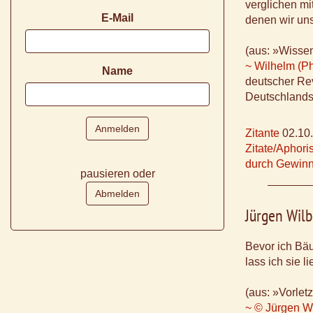
verglichen mi
E-Mail
denen wir uns
(aus: »Wissen
~ Wilhelm (Ph
Name
deutscher Rev
Deutschlands
Zitante
02.10
Zitate/Aphor
durch Gewinn
pausieren oder
Jürgen Wilb
Bevor ich Bä
lass ich sie l
(aus: »Vorlet
~ © Jürgen Wi