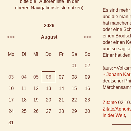
bitte die "Autorenliste" in der
oberen Navigationsleiste nutzen)
Es sind mehr
und die man n
hat mancher e
2026
oder eine Sc
einen Brodsc
<<<
August
>>>
oder einen Ke
und so sagt a
Mo
Di
Mi
Do
Fr
Sa
So
Einer hat den
01
02
(aus: »Volks
~ Johann Kar
03
04
05
06
07
08
09
deutscher Phil
Märchensamml
10
11
12
13
14
15
16
17
18
19
20
21
22
23
Zitante
02.10
Zitate/Aphor
24
25
26
27
28
29
30
in der Welt
,
31