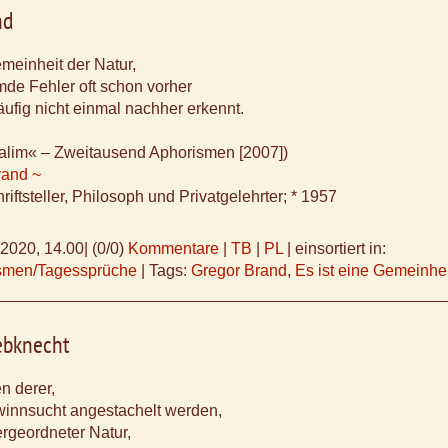
nd
emeinheit der Natur,
de Fehler oft schon vorher
ufig nicht einmal nachher erkennt.
alim« – Zweitausend Aphorismen [2007])
rand ~
iftsteller, Philosoph und Privatgelehrter; * 1957
.2020, 14.00
|
(0/0)
Kommentare
|
TB
|
PL
|
einsortiert in:
ismen/Tagessprüche
|
Tags:
Gregor Brand
,
Es ist eine Gemeinhei
ebknecht
n derer,
winnsucht angestachelt werden,
ergeordneter Natur,