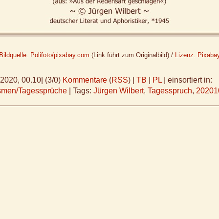
Bildquelle: Polifoto/pixabay.com
(Link führt zum Originalbild) /
Lizenz: Pixaba
.2020, 00.10
|
(3/0)
Kommentare
(
RSS
) |
TB
|
PL
|
einsortiert in:
ismen/Tagessprüche
|
Tags:
Jürgen Wilbert
,
Tagesspruch
,
20201