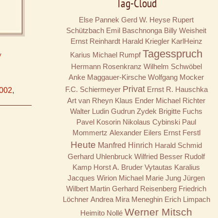
Tag-Cloud
Else Pannek
Gerd W. Heyse
Rupert
Schützbach
Emil Baschnonga
Billy
Weisheit
Ernst Reinhardt
Harald Kriegler
KarlHeinz
Tagesspruch
Karius
Michael Rumpf
y
Hermann Rosenkranz
Wilhelm Schwöbel
Anke Maggauer-Kirsche
Wolfgang Mocker
Privat
F.C. Schiermeyer
Ernst R. Hauschka
002
,
Art van Rheyn
Klaus Ender
Michael Richter
Walter Ludin
Gudrun Zydek
Brigitte Fuchs
Pavel Kosorin
Nikolaus Cybinski
Paul
Mommertz
Alexander Eilers
Ernst Ferstl
Heute
Manfred Hinrich
Harald Schmid
Gerhard Uhlenbruck
Wilfried Besser
Rudolf
Kamp
Horst A. Bruder
Vytautas Karalius
Jacques Wirion
Michael Marie Jung
Jürgen
Wilbert
Martin Gerhard Reisenberg
Friedrich
Löchner
Andrea Mira Meneghin
Erich Limpach
Werner Mitsch
Heimito Nollé