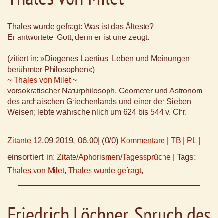
Thales wurde gefragt: Was ist das Älteste?
Er antwortete: Gott, denn er ist unerzeugt.
(zitiert in: »Diogenes Laertius, Leben und Meinungen
berühmter Philosophen«)
~ Thales von Milet ~
vorsokratischer Naturphilosoph, Geometer und Astronom
des archaischen Griechenlands und einer der Sieben
Weisen; lebte wahrscheinlich um 624 bis 544 v. Chr.
12.09.2019, 06.00
(0/0)
Zitante
|
Kommentare
|
TB
|
PL
|
einsortiert in:
Tags:
Zitate/Aphorismen/Tagessprüche
|
Thales von Milet
,
Thales wurde gefragt
,
Friedrich Löchner, Spruch des