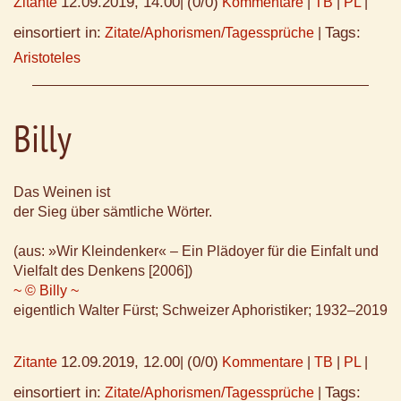
12.09.2019, 14.00
(0/0)
Zitante
|
Kommentare
|
TB
|
PL
|
einsortiert in:
Tags:
Zitate/Aphorismen/Tagessprüche
|
Aristoteles
Billy
Das Weinen ist
der Sieg über sämtliche Wörter.
(aus: »Wir Kleindenker« – Ein Plädoyer für die Einfalt und
Vielfalt des Denkens [2006])
~ © Billy ~
eigentlich Walter Fürst; Schweizer Aphoristiker; 1932–2019
12.09.2019, 12.00
(0/0)
Zitante
|
Kommentare
|
TB
|
PL
|
einsortiert in:
Tags:
Zitate/Aphorismen/Tagessprüche
|