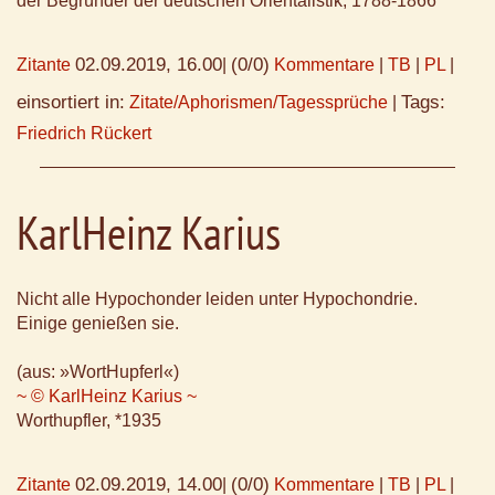
der Begründer der deutschen Orientalistik; 1788-1866
02.09.2019, 16.00
(0/0)
Zitante
|
Kommentare
|
TB
|
PL
|
einsortiert in:
Tags:
Zitate/Aphorismen/Tagessprüche
|
Friedrich Rückert
KarlHeinz Karius
Nicht alle Hypochonder leiden unter Hypochondrie.
Einige genießen sie.
(aus: »WortHupferl«)
~ © KarlHeinz Karius ~
Worthupfler, *1935
02.09.2019, 14.00
(0/0)
Zitante
|
Kommentare
|
TB
|
PL
|