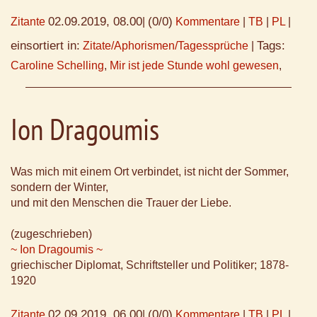
02.09.2019, 08.00
(0/0)
Zitante
|
Kommentare
|
TB
|
PL
|
einsortiert in:
Tags:
Zitate/Aphorismen/Tagessprüche
|
Caroline Schelling
,
Mir ist jede Stunde wohl gewesen
,
Ion Dragoumis
Was mich mit einem Ort verbindet, ist nicht der Sommer,
sondern der Winter,
und mit den Menschen die Trauer der Liebe.
(zugeschrieben)
~ Ion Dragoumis ~
griechischer Diplomat, Schriftsteller und Politiker; 1878-
1920
02.09.2019, 06.00
(0/0)
Zitante
|
Kommentare
|
TB
|
PL
|