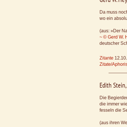
Da muss noch 
wo ein absolut
(aus: »Der Na
~ © Gerd W. 
deutscher Sch
Zitante
12.10
Zitate/Aphor
Edith Stein
Die Begierde
die immer wi
fesseln die S
(aus ihren W