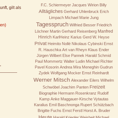
F.C. Schiermeyer
Jacques Wirion
Billy
ft, gilt als
Alltägliches
Gerhard Uhlenbruck
Erich
Limpach
Michael Marie Jung
Tagesspruch
ken)
Wilfried Besser
Friedrich
Löchner
Martin Gerhard Reisenberg
Manfred
Hinrich
KarlHeinz Karius
Gerd W. Heyse
Privat
Heimito Nollé
Nikolaus Cybinski
Ernst
R. Hauschka
Art van Rheyn
Klaus Ender
Jürgen Wilbert
Else Pannek
Harald Schmid
Paul Mommertz
Walter Ludin
Michael Richter
,
Pavel Kosorin
Andrea Mira Meneghin
Gudrun
Zydek
Wolfgang Mocker
Ernst Reinhardt
Werner Mitsch
Alexander Eilers
Wilhelm
Freizeit
Schwöbel
Joachim Panten
Biographie
Hermann Rosenkranz
Rudolf
Kamp
Anke Maggauer-Kirsche
Vytautas
Karalius
Emil Baschnonga
Rupert Schützbach
Brigitte Fuchs
Ernst Ferstl
Horst A. Bruder
Heute
Harald Kriegler
Weisheit
Michael