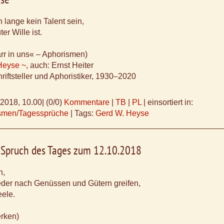
lange kein Talent sein,
er Wille ist.
rr in uns« – Aphorismen)
Heyse ~
, auch: Ernst Heiter
riftsteller und Aphoristiker, 1930–2020
.2018, 10.00
|
(0/0)
Kommentare
|
TB
|
PL
|
einsortiert in:
ismen/Tagessprüche
|
Tags:
Gerd W. Heyse
, Spruch des Tages zum 12.10.2018
n,
eder nach Genüssen und Gütern greifen,
eele.
erken)