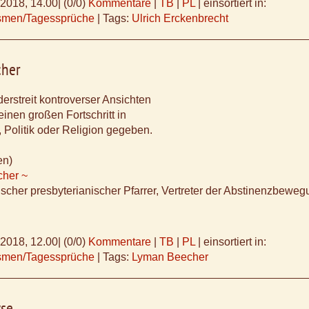
.2018, 14.00
|
(0/0)
Kommentare
|
TB
|
PL
|
einsortiert in:
ismen/Tagessprüche
|
Tags:
Ulrich Erckenbrecht
cher
rstreit kontroverser Ansichten
einen großen Fortschritt in
 Politik oder Religion gegeben.
en)
her ~
cher presbyterianischer Pfarrer, Vertreter der Abstinenzbeweg
.2018, 12.00
|
(0/0)
Kommentare
|
TB
|
PL
|
einsortiert in:
ismen/Tagessprüche
|
Tags:
Lyman Beecher
yse