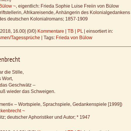
 Bülow ~
, eigentlich: Frieda Sophie Luise Freiin von Bülow
iftstellerin, Afrikareisende, Anhängerin des Kolonialgedankens
des deutschen Kolonialromans; 1857-1909
.2018, 16.00
|
(0/0)
Kommentare
|
TB
|
PL
|
einsortiert in:
ismen/Tagessprüche
|
Tags:
Frieda von Bülow
enbrecht
 die Stille,
 Wort,
f das Geschwätz –
uß wieder das Schweigen.
imenti« – Wortspiele, Sprachspiele, Gedankenspiele [1999])
ckenbrecht ~
tz; deutscher Aphoristiker und Autor; * 1947