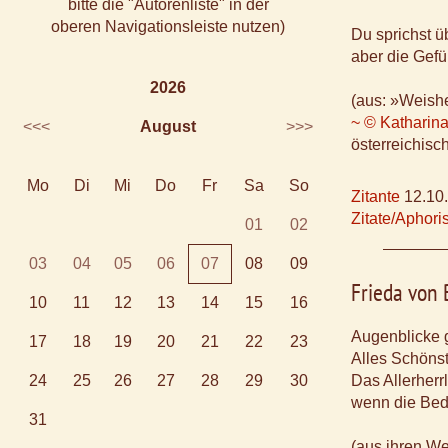
bitte die "Autorenliste" in der
oberen Navigationsleiste nutzen)
Du sprichst ü
aber die Gefü
2026
(aus: »Weishe
~ © Katharina
<<<
August
>>>
österreichisc
Mo
Di
Mi
Do
Fr
Sa
So
Zitante
12.10
Zitate/Aphor
01
02
03
04
05
06
07
08
09
Frieda von
10
11
12
13
14
15
16
Augenblicke 
17
18
19
20
21
22
23
Alles Schöns
24
25
26
27
28
29
30
Das Allerherr
wenn die Bedi
31
(aus ihren W