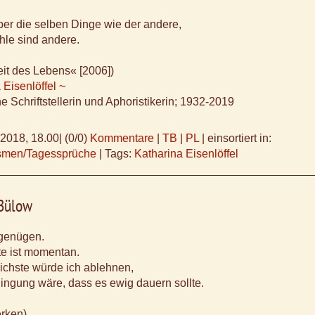
ber die selben Dinge wie der andere,
hle sind andere.
it des Lebens« [2006])
 Eisenlöffel ~
he Schriftstellerin und Aphoristikerin; 1932-2019
.2018, 18.00
|
(0/0)
Kommentare
|
TB
|
PL
|
einsortiert in:
ismen/Tagessprüche
|
Tags:
Katharina Eisenlöffel
 Bülow
genügen.
te ist momentan.
lichste würde ich ablehnen,
ngung wäre, dass es ewig dauern sollte.
erken)