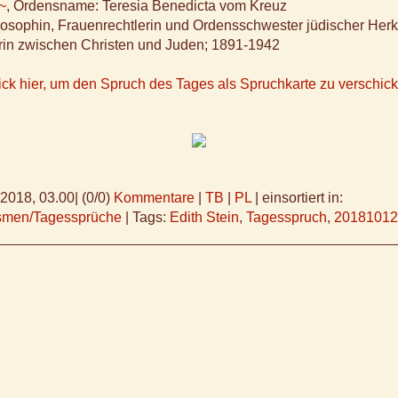
 ~
, Ordensname: Teresia Benedicta vom Kreuz
osophin, Frauenrechtlerin und Ordensschwester jüdischer Herkun
in zwischen Christen und Juden; 1891-1942
ick hier, um den Spruch des Tages als Spruchkarte zu verschic
.2018, 03.00
|
(0/0)
Kommentare
|
TB
|
PL
|
einsortiert in:
ismen/Tagessprüche
|
Tags:
Edith Stein
,
Tagesspruch
,
20181012