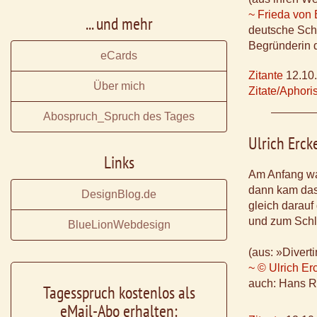
~ Frieda von
... und mehr
deutsche Schr
Begründerin 
eCards
Zitante
12.10
Über mich
Zitate/Aphor
Abospruch_Spruch des Tages
Ulrich Erck
Links
Am Anfang war
dann kam das
DesignBlog.de
gleich darau
und zum Schl
BlueLionWebdesign
(aus: »Divert
~ © Ulrich Er
auch: Hans Ri
Tagesspruch kostenlos als
eMail-Abo erhalten: