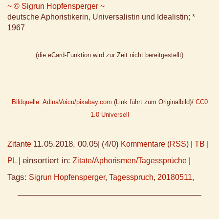
~ © Sigrun Hopfensperger ~
deutsche Aphoristikerin, Universalistin und Idealistin; *
1967
(die eCard-Funktion wird zur Zeit nicht bereitgestellt)
Bildquelle: AdinaVoicu/pixabay.com
(Link führt zum Originalbild)/
CC0
1.0 Universell
11.05.2018, 00.05
(4/0)
Zitante
|
Kommentare
(
RSS
) |
TB
|
einsortiert in:
PL
|
Zitate/Aphorismen/Tagessprüche
|
Tags:
Sigrun Hopfensperger
,
Tagesspruch
,
20180511
,