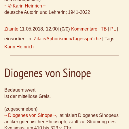
~ © Karin Heinrich ~
deutsche Autorin und Lehrerin; 1941-2022
11.05.2018, 12.00
(0/0)
Zitante
|
Kommentare
|
TB
|
PL
|
einsortiert in:
Tags:
Zitate/Aphorismen/Tagessprüche
|
Karin Heinrich
Diogenes von Sinope
Bedauernswert
ist der mittellose Greis.
(zugeschrieben)
~ Diogenes von Sinope ~
, latinisiert Diogenes Sinopeus
antiker griechischer Philosoph, zählt zur Strömung des
Kynismus; um 410 bis 323 v. Chr.