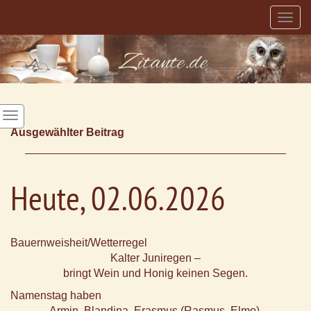
Togg
navig
Ausgewählter Beitrag
Heute, 02.06.2026
Bauernweisheit/Wetterregel
Kalter Juniregen –
bringt Wein und Honig keinen Segen.
Namenstag haben
Armin, Blandina, Erasmus (Rasmus, Elmo),