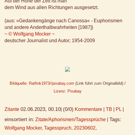
Auf der Höhe der Zeit ist man
dem Wind aus allen Richtungen ausgesetzt.
(aus: »Gedankengänge nach Canossa« - Euphorismen
und andere Anderthalbwahrheiten [1987])
~ © Wolfgang Mocker ~
deutscher Journalist und Autor; 1954-2009
Bildquelle: Ratfink1973//pixabay.com
(Link führt zum Originalbild) /
Lizenz: Pixabay
02.06.2023, 00.10
(0/0)
Zitante
|
Kommentare
|
TB
|
PL
|
einsortiert in:
Tags:
Zitate/Aphorismen/Tagessprüche
|
Wolfgang Mocker
,
Tagesspruch
,
20230602
,