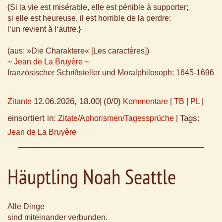
{Si la vie est misérable, elle est pénible à supporter;
si elle est heureuse, il est horrible de la perdre:
l‘un revient à l‘autre.}
(aus: »Die Charaktere« [Les caractères])
~ Jean de La Bruyère ~
französischer Schriftsteller und Moralphilosoph; 1645-1696
12.06.2026, 18.00
(0/0)
Zitante
|
Kommentare
|
TB
|
PL
|
einsortiert in:
Tags:
Zitate/Aphorismen/Tagessprüche
|
Jean de La Bruyère
Häuptling Noah Seattle
Alle Dinge
sind miteinander verbunden.