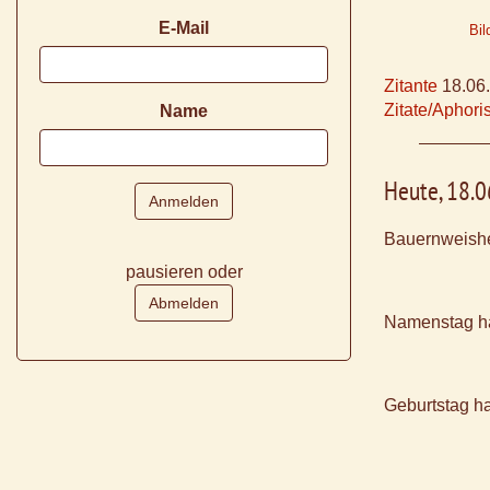
E-Mail
Bil
Zitante
18.06
Zitate/Aphor
Name
Heute, 18.
Bauernweishe
pausieren oder
Namenstag h
Geburtstag h