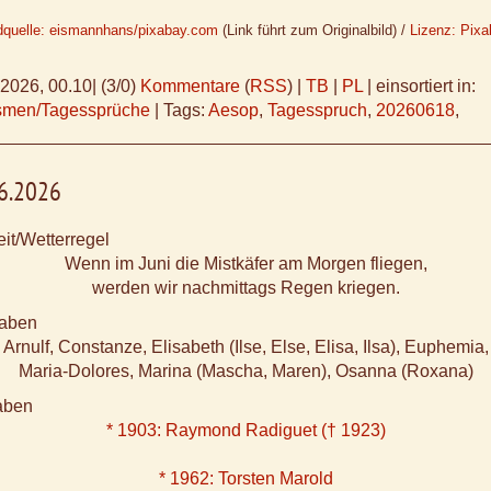
dquelle: eismannhans/pixabay.com
(Link führt zum Originalbild) /
Lizenz: Pix
.2026, 00.10
|
(3/0)
Kommentare
(
RSS
) |
TB
|
PL
|
einsortiert in:
ismen/Tagessprüche
|
Tags:
Aesop
,
Tagesspruch
,
20260618
,
06.2026
it/Wetterregel
Wenn im Juni die Mistkäfer am Morgen fliegen,
werden wir nachmittags Regen kriegen.
aben
Arnulf, Constanze, Elisabeth (Ilse, Else, Elisa, Ilsa), Euphemia,
Maria-Dolores, Marina (Mascha, Maren), Osanna (Roxana)
aben
* 1903: Raymond Radiguet († 1923)
* 1962: Torsten Marold