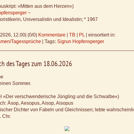
uskript: »Mitten aus dem Herzen«)
opfensperger ~
istikerin, Universalistin und Idealistin; * 1967
.2026, 12.00
|
(0/0)
Kommentare
|
TB
|
PL
|
einsortiert in:
ismen/Tagessprüche
|
Tags:
Sigrun Hopfensperger
uch des Tages zum 18.06.2026
be
einen Sommer.
el »Der verschwenderische Jüngling und die Schwalbe«)
uch: Äsop, Aesopus, Aisop, Aisopus
hischer Dichter von Fabeln und Gleichnissen; lebte wahrscheinli
. Chr.