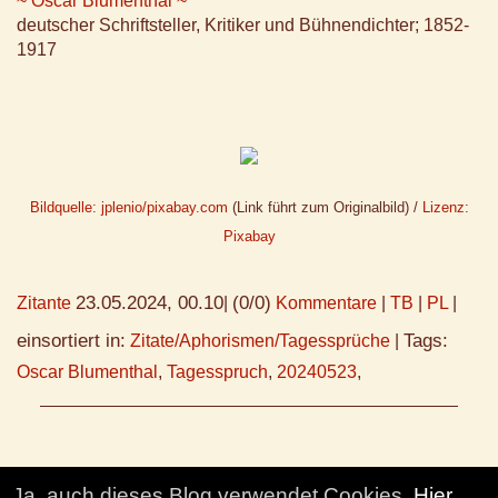
~ Oscar Blumenthal ~
deutscher Schriftsteller, Kritiker und Bühnendichter; 1852-
1917
Bildquelle: jplenio/pixabay.com
(Link führt zum Originalbild) /
Lizenz:
Pixabay
23.05.2024, 00.10
(0/0)
Zitante
|
Kommentare
|
TB
|
PL
|
einsortiert in:
Tags:
Zitate/Aphorismen/Tagessprüche
|
Oscar Blumenthal
,
Tagesspruch
,
20240523
,
Ja, auch dieses Blog verwendet Cookies.
Hier