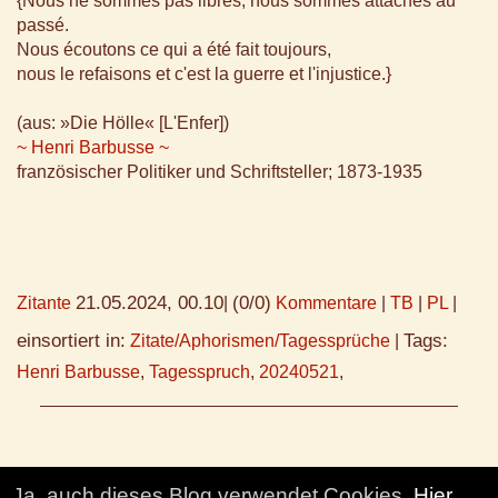
{Nous ne sommes pas libres, nous sommes attachés au
passé.
Nous écoutons ce qui a été fait toujours,
nous le refaisons et c'est la guerre et l'injustice.}
(aus: »Die Hölle« [L'Enfer])
~ Henri Barbusse ~
französischer Politiker und Schriftsteller; 1873-1935
21.05.2024, 00.10
(0/0)
Zitante
|
Kommentare
|
TB
|
PL
|
einsortiert in:
Tags:
Zitate/Aphorismen/Tagessprüche
|
Henri Barbusse
,
Tagesspruch
,
20240521
,
Ja, auch dieses Blog verwendet Cookies.
Hier