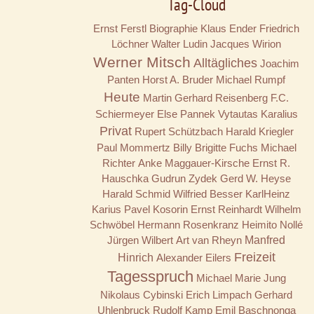
Tag-Cloud
Ernst Ferstl
Biographie
Klaus Ender
Friedrich
Löchner
Walter Ludin
Jacques Wirion
Werner Mitsch
Alltägliches
Joachim
Panten
Horst A. Bruder
Michael Rumpf
Heute
Martin Gerhard Reisenberg
F.C.
Schiermeyer
Else Pannek
Vytautas Karalius
Privat
Rupert Schützbach
Harald Kriegler
Paul Mommertz
Billy
Brigitte Fuchs
Michael
Richter
Anke Maggauer-Kirsche
Ernst R.
Hauschka
Gudrun Zydek
Gerd W. Heyse
Harald Schmid
Wilfried Besser
KarlHeinz
Karius
Pavel Kosorin
Ernst Reinhardt
Wilhelm
Schwöbel
Hermann Rosenkranz
Heimito Nollé
Jürgen Wilbert
Art van Rheyn
Manfred
Freizeit
Hinrich
Alexander Eilers
Tagesspruch
Michael Marie Jung
Nikolaus Cybinski
Erich Limpach
Gerhard
Uhlenbruck
Rudolf Kamp
Emil Baschnonga