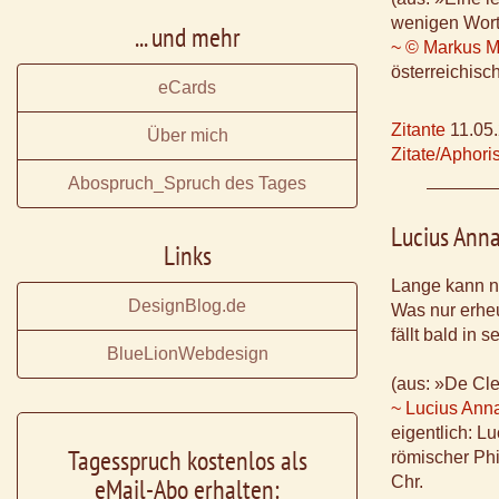
wenigen Wort
... und mehr
~ © Markus M
österreichisc
eCards
Zitante
11.05
Über mich
Zitate/Aphor
Abospruch_Spruch des Tages
Lucius Ann
Links
Lange kann n
DesignBlog.de
Was nur erheu
fällt bald in 
BlueLionWebdesign
(aus: »De Cle
~ Lucius Ann
eigentlich: 
Tagesspruch kostenlos als
römischer Phil
eMail-Abo erhalten:
Chr.