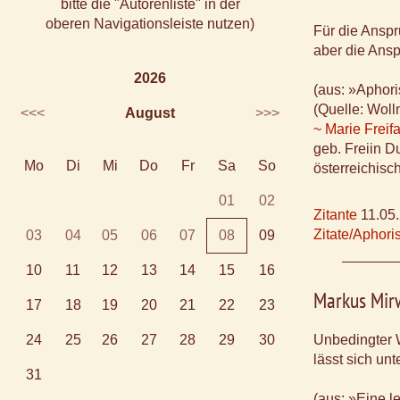
bitte die "Autorenliste" in der
oberen Navigationsleiste nutzen)
Für die Anspr
aber die Ansp
2026
(aus: »Aphori
(Quelle: Wol
<<<
August
>>>
~ Marie Frei
geb. Freiin D
Mo
Di
Mi
Do
Fr
Sa
So
österreichisc
01
02
Zitante
11.05
Zitate/Aphor
03
04
05
06
07
08
09
10
11
12
13
14
15
16
Markus Mir
17
18
19
20
21
22
23
24
25
26
27
28
29
30
Unbedingter 
lässt sich un
31
(aus: »Eine 