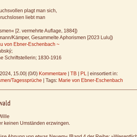
uchsvollen plagt man sich,
ruchslosen liebt man
smen« [2. vermehrte Auflage, 1884])
lmann/Kämper, Gesammelte Aphorismen [2023 Lulu])
fau von Ebner-Eschenbach ~
ubský;
he Schriftstellerin; 1830-1916
.2024, 15.00
|
(0/0)
Kommentare
|
TB
|
PL
|
einsortiert in:
ismen/Tagessprüche
|
Tags:
Marie von Ebner-Eschenbach
wald
Wille
ter keinen Umständen erzwingen.
leise Ahnung von etwas Neuem« [Band 4 der Reihe: »Wesentlich