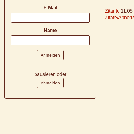
E-Mail
Zitante
11.05
Zitate/Aphor
Name
pausieren oder