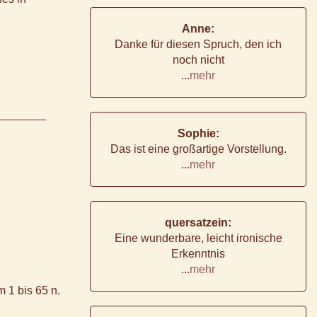
Anne:
Danke für diesen Spruch, den ich
noch nicht
...
mehr
Sophie:
Das ist eine großartige Vorstellung.
...
mehr
quersatzein:
Eine wunderbare, leicht ironische
Erkenntnis
...
mehr
m 1 bis 65 n.