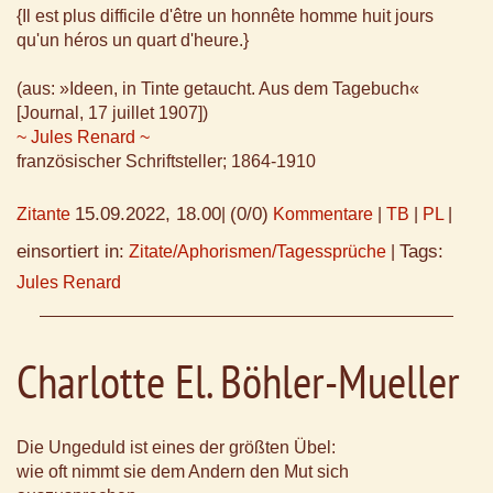
{Il est plus difficile d'être un honnête homme huit jours
qu'un héros un quart d'heure.}
(aus: »Ideen, in Tinte getaucht. Aus dem Tagebuch«
[Journal, 17 juillet 1907])
~ Jules Renard ~
französischer Schriftsteller; 1864-1910
15.09.2022, 18.00
(0/0)
Zitante
|
Kommentare
|
TB
|
PL
|
einsortiert in:
Tags:
Zitate/Aphorismen/Tagessprüche
|
Jules Renard
Charlotte El. Böhler-Mueller
Die Ungeduld ist eines der größten Übel:
wie oft nimmt sie dem Andern den Mut sich