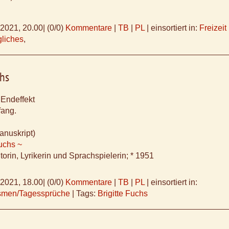
.2021, 20.00
|
(0/0)
Kommentare
|
TB
|
PL
|
einsortiert in:
Freizeit
gliches
,
chs
 Endeffekt
fang.
anuskript)
Fuchs ~
orin, Lyrikerin und Sprachspielerin; * 1951
.2021, 18.00
|
(0/0)
Kommentare
|
TB
|
PL
|
einsortiert in:
ismen/Tagessprüche
|
Tags:
Brigitte Fuchs