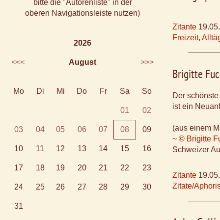
bitte die "Autorenliste" in der
oberen Navigationsleiste nutzen)
Zitante
19.05
Freizeit
,
Alltä
2026
<<<
August
>>>
Brigitte Fu
Mo
Di
Mi
Do
Fr
Sa
So
Der schönste
ist ein Neuan
01
02
(aus einem M
03
04
05
06
07
08
09
~ © Brigitte 
10
11
12
13
14
15
16
Schweizer Aut
17
18
19
20
21
22
23
Zitante
19.05
Zitate/Aphor
24
25
26
27
28
29
30
31