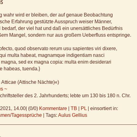
us
g wahr wird er bleiben, der auf genaue Beobachtung
ische Erfahrung gestützte Ausspruch weiser Männer,
 bedarf, der viel hat und daß ein unersättliches Bedürfnis
oßem Mangel, sondern nur aus großem Ueberfluss entspringe.
ofecto, quod observato rerum usu sapientes viri dixere,
 qui multa habeat, magnamque indigentiam nasci
 magna, sed ex magna copia: multa enim desiderari
e habeas, tuenda.}
 Atticae (Attische Nächte)«)
us ~
chriftsteller des 2. Jahrhunderts; lebte um 130 bis 180 n. Chr.
.2021, 14.00
|
(0/0)
Kommentare
|
TB
|
PL
|
einsortiert in:
ismen/Tagessprüche
|
Tags:
Aulus Gellius