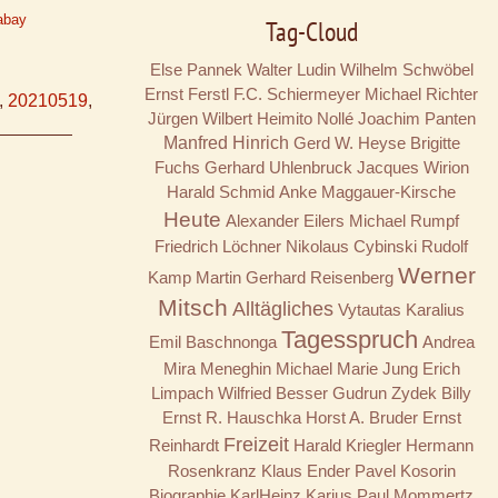
abay
Tag-Cloud
Else Pannek
Walter Ludin
Wilhelm Schwöbel
Ernst Ferstl
F.C. Schiermeyer
Michael Richter
,
20210519
,
Jürgen Wilbert
Heimito Nollé
Joachim Panten
Manfred Hinrich
Gerd W. Heyse
Brigitte
Fuchs
Gerhard Uhlenbruck
Jacques Wirion
Harald Schmid
Anke Maggauer-Kirsche
Heute
Alexander Eilers
Michael Rumpf
Friedrich Löchner
Nikolaus Cybinski
Rudolf
Werner
Kamp
Martin Gerhard Reisenberg
Mitsch
Alltägliches
Vytautas Karalius
Tagesspruch
Emil Baschnonga
Andrea
Mira Meneghin
Michael Marie Jung
Erich
Limpach
Wilfried Besser
Gudrun Zydek
Billy
Ernst R. Hauschka
Horst A. Bruder
Ernst
Freizeit
Reinhardt
Harald Kriegler
Hermann
Rosenkranz
Klaus Ender
Pavel Kosorin
Biographie
KarlHeinz Karius
Paul Mommertz