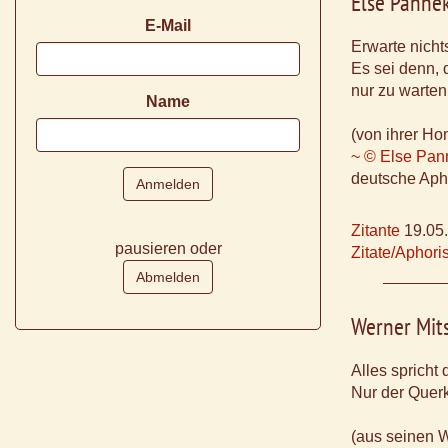
Else Panne
E-Mail
Erwarte nicht
Es sei denn, d
nur zu warten
Name
(von ihrer H
~ © Else Pan
deutsche Apho
Zitante
19.05
pausieren oder
Zitate/Aphor
Werner Mit
Alles spricht 
Nur der Querk
(aus seinen 