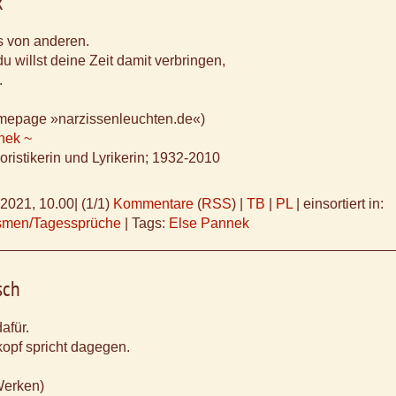
k
s von anderen.
u willst deine Zeit damit verbringen,
.
omepage »narzissenleuchten.de«)
nek ~
ristikerin und Lyrikerin; 1932-2010
.2021, 10.00
|
(1/1)
Kommentare
(
RSS
) |
TB
|
PL
|
einsortiert in:
ismen/Tagessprüche
|
Tags:
Else Pannek
sch
dafür.
opf spricht dagegen.
Werken)