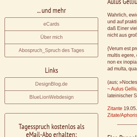
Aulus Gelli
... und mehr
Wahrlich, ewi
und auf prakt
eCards
daß Einer viel
nicht aus gr
Über mich
{Verum est pr
Abospruch_Spruch des Tages
multis egere,
non ex inopia
Links
ad multa, qua
(aus; »Noctes
DesignBlog.de
~ Aulus Gelli
lateinischer S
BlueLionWebdesign
Zitante
19.05
Zitate/Aphor
Tagesspruch kostenlos als
eMail-Abo erhalten: