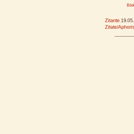
Bil
Zitante
19.05
Zitate/Aphor