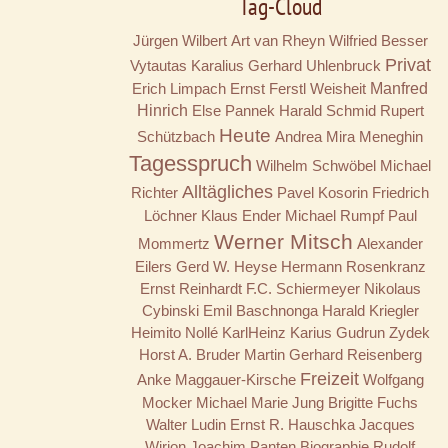
Tag-Cloud
Jürgen Wilbert
Art van Rheyn
Wilfried Besser
Privat
Vytautas Karalius
Gerhard Uhlenbruck
Erich Limpach
Ernst Ferstl
Weisheit
Manfred
Hinrich
Else Pannek
Harald Schmid
Rupert
Heute
Schützbach
Andrea Mira Meneghin
Tagesspruch
Wilhelm Schwöbel
Michael
Alltägliches
Richter
Pavel Kosorin
Friedrich
Löchner
Klaus Ender
Michael Rumpf
Paul
Werner Mitsch
Mommertz
Alexander
Eilers
Gerd W. Heyse
Hermann Rosenkranz
Ernst Reinhardt
F.C. Schiermeyer
Nikolaus
Cybinski
Emil Baschnonga
Harald Kriegler
Heimito Nollé
KarlHeinz Karius
Gudrun Zydek
Horst A. Bruder
Martin Gerhard Reisenberg
Freizeit
Anke Maggauer-Kirsche
Wolfgang
Mocker
Michael Marie Jung
Brigitte Fuchs
Walter Ludin
Ernst R. Hauschka
Jacques
Wirion
Joachim Panten
Biographie
Rudolf