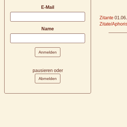
E-Mail
Zitante
01.06
Zitate/Aphor
Name
pausieren oder