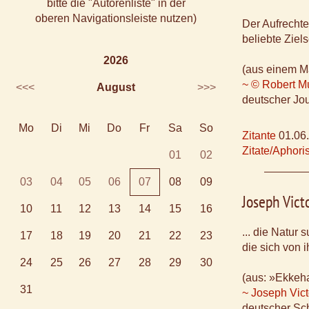
bitte die "Autorenliste" in der
oberen Navigationsleiste nutzen)
Der Aufrechte
beliebte Ziel
2026
(aus einem M
~ © Robert M
<<<
August
>>>
deutscher Jou
Mo
Di
Mi
Do
Fr
Sa
So
Zitante
01.06
Zitate/Aphor
01
02
03
04
05
06
07
08
09
Joseph Vict
10
11
12
13
14
15
16
... die Natur 
17
18
19
20
21
22
23
die sich von i
24
25
26
27
28
29
30
(aus: »Ekkeha
31
~ Joseph Vict
deutscher Schr