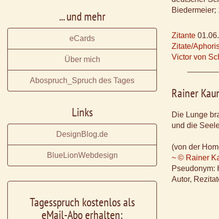
Biedermeier;
... und mehr
Zitante
01.06
eCards
Zitate/Aphor
Victor von Sc
Über mich
Abospruch_Spruch des Tages
Rainer Kau
Links
Die Lunge bra
und die Seel
DesignBlog.de
(von der Hom
BlueLionWebdesign
~ © Rainer K
Pseudonym: H
Autor, Rezita
Tagesspruch kostenlos als
eMail-Abo erhalten: