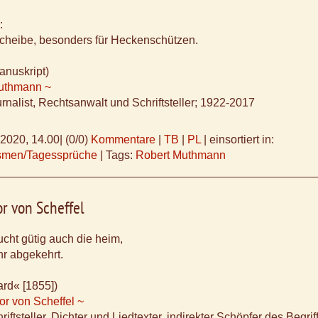
:
scheibe, besonders für Heckenschützen.
anuskript)
uthmann ~
rnalist, Rechtsanwalt und Schriftsteller; 1922-2017
.2020, 14.00
|
(0/0)
Kommentare
|
TB
|
PL
|
einsortiert in:
ismen/Tagessprüche
|
Tags:
Robert Muthmann
or von Scheffel
sucht gütig auch die heim,
hr abgekehrt.
rd« [1855])
or von Scheffel ~
iftsteller, Dichter und Liedtexter, indirekter Schöpfer des Begrif