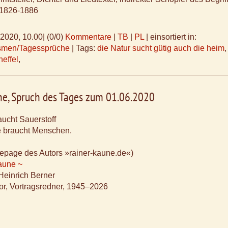
 1826-1886
.2020, 10.00
|
(0/0)
Kommentare
|
TB
|
PL
|
einsortiert in:
ismen/Tagessprüche
|
Tags:
die Natur sucht gütig auch die heim
heffel
,
ne, Spruch des Tages zum 01.06.2020
ucht Sauerstoff
e braucht Menschen.
epage des Autors »rainer-kaune.de«)
aune ~
einrich Berner
tor, Vortragsredner, 1945–2026