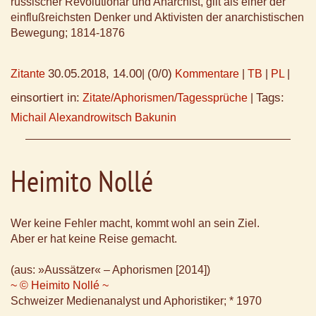
russischer Revolutionär und Anarchist, gilt als einer der
einflußreichsten Denker und Aktivisten der anarchistischen
Bewegung; 1814-1876
30.05.2018, 14.00
(0/0)
Zitante
|
Kommentare
|
TB
|
PL
|
einsortiert in:
Tags:
Zitate/Aphorismen/Tagessprüche
|
Michail Alexandrowitsch Bakunin
Heimito Nollé
Wer keine Fehler macht, kommt wohl an sein Ziel.
Aber er hat keine Reise gemacht.
(aus: »Aussätzer« – Aphorismen [2014])
~ © Heimito Nollé ~
Schweizer Medienanalyst und Aphoristiker; * 1970