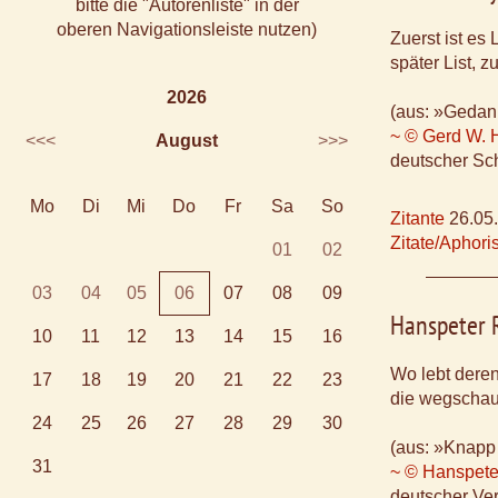
bitte die "Autorenliste" in der
oberen Navigationsleiste nutzen)
Zuerst ist es 
später List, zu
2026
(aus: »Gedan
~ © Gerd W. 
<<<
August
>>>
deutscher Sch
Mo
Di
Mi
Do
Fr
Sa
So
Zitante
26.05
Zitate/Aphor
01
02
03
04
05
06
07
08
09
Hanspeter 
10
11
12
13
14
15
16
Wo lebt deren 
17
18
19
20
21
22
23
die wegscha
24
25
26
27
28
29
30
(aus: »Knapp
31
~ © Hanspete
deutscher Ver