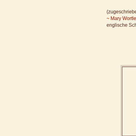
(zugeschrieb
~ Mary Wortl
englische Sch