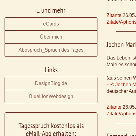
... und mehr
Zitante
26.05
Zitate/Aphor
eCards
Über mich
Jochen Mar
Abospruch_Spruch des Tages
Das Leben ist 
Male es schö
Links
(aus seinen 
DesignBlog.de
~ © Jochen M
deutscher Aut
BlueLionWebdesign
Zitante
26.05
Zitate/Aphor
Tagesspruch kostenlos als
eMail-Abo erhalten: