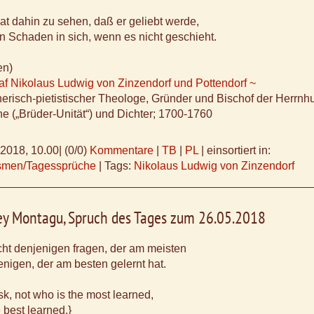
t dahin zu sehen, daß er geliebt werde,
 Schaden in sich, wenn es nicht geschieht.
en)
af Nikolaus Ludwig von Zinzendorf und Pottendorf ~
herisch-pietistischer Theologe, Gründer und Bischof der Herrnhu
 („Brüder-Unität“) und Dichter; 1700-1760
.2018, 10.00
|
(0/0)
Kommentare
|
TB
|
PL
|
einsortiert in:
ismen/Tagessprüche
|
Tags:
Nikolaus Ludwig von Zinzendorf
ey Montagu, Spruch des Tages zum 26.05.2018
icht denjenigen fragen, der am meisten
nigen, der am besten gelernt hat.
k, not who is the most learned,
 best learned.}