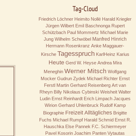
Tag-Cloud
Friedrich Löchner
Heimito Nollé
Harald Kriegler
Jürgen Wilbert
Emil Baschnonga
Rupert
Schützbach
Paul Mommertz
Michael Marie
Jung
Wilhelm Schwöbel
Manfred Hinrich
Hermann Rosenkranz
Anke Maggauer-
Tagesspruch
Kirsche
KarlHeinz Karius
Heute
Gerd W. Heyse
Andrea Mira
Werner Mitsch
Meneghin
Wolfgang
Mocker
Gudrun Zydek
Michael Richter
Ernst
Ferstl
Martin Gerhard Reisenberg
Art van
Rheyn
Billy
Nikolaus Cybinski
Weisheit
Walter
Ludin
Ernst Reinhardt
Erich Limpach
Jacques
Wirion
Gerhard Uhlenbruck
Rudolf Kamp
Freizeit
Alltägliches
Biographie
Brigitte
Fuchs
Michael Rumpf
Harald Schmid
Ernst R.
Hauschka
Else Pannek
F.C. Schiermeyer
Pavel Kosorin
Joachim Panten
Vytautas