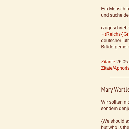
Ein Mensch ha
und suche den
(zugeschrieb
~ (Reichs-)Gr
deutscher lut
Brüdergemeine
Zitante
26.05
Zitate/Aphor
Mary Wortl
Wir sollten n
sondern denje
{We should as
but who is the