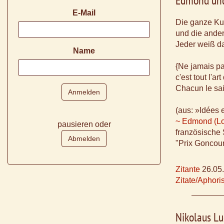
Edmond und
E-Mail
Die ganze Kun
und die ander
Jeder weiß da
Name
{Ne jamais pa
c'est tout l'art
Chacun le sait
(aus: »Idées 
~ Edmond (Lou
pausieren oder
französische 
"Prix Goncou
Zitante
26.05
Zitate/Aphor
Nikolaus L