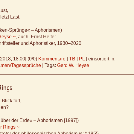
Lust,
letzt Last.
ken-Sprünge« – Aphorismen)
Heyse ~
, auch: Ernst Heiter
riftsteller und Aphoristiker, 1930–2020
.2018, 18.00
|
(0/0)
Kommentare
|
TB
|
PL
|
einsortiert in:
ismen/Tagessprüche
|
Tags:
Gerd W. Heyse
Rings
Blick fort,
uen?
 über der Erde« – Aphorismen [1997])
r Rings ~
treter des philosophischen Aphorismus; * 1955