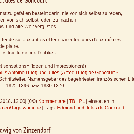
 Jules de Goncourt
st zu gefallen besteht darin, nie von sich selbst zu reden,
en von sich selbst reden zu machen.
s, und alle Welt vergißt es.
rler de soi aux autres et leur parler toujours d'eux-mêmes,
 de plaire.
 et tout le monde l'oublie.}
et sensations« (Ideen und Impressionen))
is Antoine Huot) und Jules (Alfred Huot) de Goncourt ~
Schriftsteller, Namensgeber des begehrtesten französischen Lit
rt"; 1822-1896 bzw. 1830-1870
.2018, 12.00
|
(0/0)
Kommentare
|
TB
|
PL
|
einsortiert in:
ismen/Tagessprüche
|
Tags:
Edmond und Jules de Goncourt
udwig von Zinzendorf