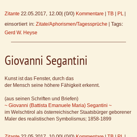
22.05.2017, 12.00
(0/0)
Zitante
|
Kommentare
|
TB
|
PL
|
einsortiert in:
Tags:
Zitate/Aphorismen/Tagessprüche
|
Gerd W. Heyse
Giovanni Segantini
Kunst ist das Fenster, durch das
der Mensch seine höhere Fähigkeit erkennt.
(aus seinen Schriften und Briefen)
~ Giovanni (Battista Emanuele Maria) Segantini ~
im Welschtirol als österreichischer Staatsbürger geborener
Maler des realistischen Symbolismus; 1858-1899
22.05.2017, 10.00
(0/0)
Zitante
|
Kommentare
|
TB
|
PL
|