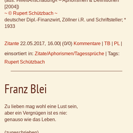
(aus: »WeltAnschauung« – Aphorismen & Definitionen
[2004])
~ © Rupert Schützbach ~
deutscher Dipl.-Finanzwirt, Zöllner i.R. und Schriftsteller; *
1933
22.05.2017, 16.00
(0/0)
Zitante
|
Kommentare
|
TB
|
PL
|
einsortiert in:
Tags:
Zitate/Aphorismen/Tagessprüche
|
Rupert Schützbach
Franz Blei
Zu lieben mag wohl eine Lust sein,
aber ein Vergnügen ist es nie:
genauso wie das Leben.
(zugeschrieben)