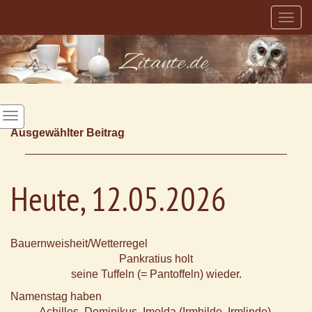
Togg
navig
Ausgewählter Beitrag
Heute, 12.05.2026
Bauernweisheit/Wetterregel
Pankratius holt
seine Tuffeln (= Pantoffeln) wieder.
Namenstag haben
Achilles, Dominikus, Imelda (Irmhilde, Irmlinde),