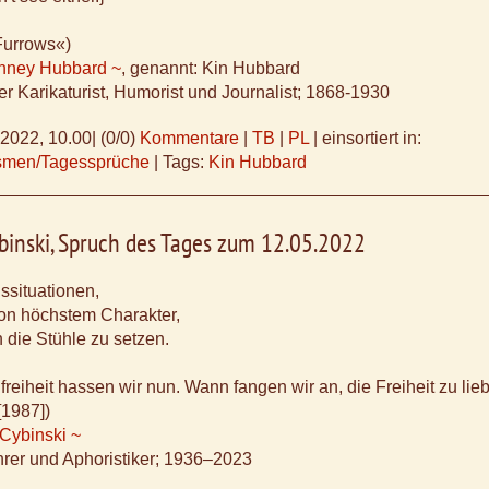
Furrows«)
nney Hubbard ~
, genannt: Kin Hubbard
r Karikaturist, Humorist und Journalist; 1868-1930
.2022, 10.00
|
(0/0)
Kommentare
|
TB
|
PL
|
einsortiert in:
ismen/Tagessprüche
|
Tags:
Kin Hubbard
binski, Spruch des Tages zum 12.05.2022
ssituationen,
von höchstem Charakter,
 die Stühle zu setzen.
freiheit hassen wir nun. Wann fangen wir an, die Freiheit zu li
[1987])
Cybinski ~
rer und Aphoristiker; 1936–2023