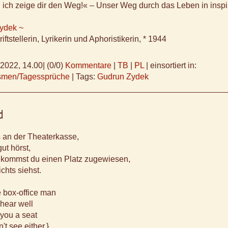
ich zeige dir den Weg!« – Unser Weg durch das Leben in inspir
ydek ~
ftstellerin, Lyrikerin und Aphoristikerin, * 1944
.2022, 14.00
|
(0/0)
Kommentare
|
TB
|
PL
|
einsortiert in:
ismen/Tagessprüche
|
Tags:
Gudrun Zydek
d
 an der Theaterkasse,
ut hörst,
kommst du einen Platz zugewiesen,
chts siehst.
e box-office man
 hear well
l you a seat
t see either.}