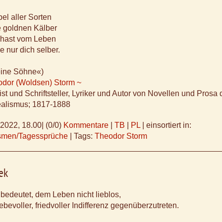
l aller Sorten
e goldnen Kälber
u hast vom Leben
 nur dich selber.
eine Söhne«)
odor (Woldsen) Storm ~
ist und Schriftsteller, Lyriker und Autor von Novellen und Prosa
alismus; 1817-1888
.2022, 18.00
|
(0/0)
Kommentare
|
TB
|
PL
|
einsortiert in:
ismen/Tagessprüche
|
Tags:
Theodor Storm
ek
bedeutet, dem Leben nicht lieblos,
ebevoller, friedvoller Indifferenz gegenüberzutreten.