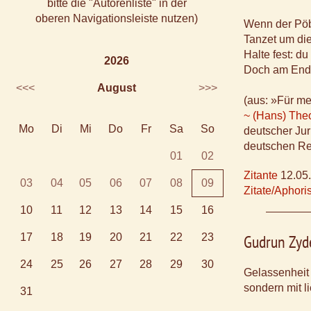
bitte die "Autorenliste" in der
oberen Navigationsleiste nutzen)
Wenn der Pöbe
Tanzet um di
Halte fest: d
2026
Doch am Ende
<<<
August
>>>
(aus: »Für m
~ (Hans) The
Mo
Di
Mi
Do
Fr
Sa
So
deutscher Jur
deutschen Re
01
02
Zitante
12.05
03
04
05
06
07
08
09
Zitate/Aphor
10
11
12
13
14
15
16
17
18
19
20
21
22
23
Gudrun Zyd
24
25
26
27
28
29
30
Gelassenheit 
sondern mit li
31